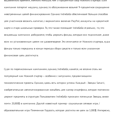
выделенного времени, немного меньше, чем 5-процентный сбор Ножного стартера. Если
кампания потерпит неудачу, однако, то обслуживание возьмет 9-процентное сокращение
невстреченных целей финансирования. Однако IndieGoGo обеспечивает больше способов
для участников вложить капитал, с вариантами включая PayPal, аккаунты на кредитной
карте и старо-школьные проверки. То, что также помещает IndieGoGo отдельно, - то, что
владельцы кампании добираются, чтобы держать фонды, которые они поднимают, даже
если их установленным целям не удовлетворяют. Это отличается от Ножного стартера, куда
фонды только переданы в конце периода сбора средств и только если указанная
финансовая цель достигнута.
Судя по перечисленным кампаниям, однако, IndieGoGo, кажется, не вполне столь же
популярный как Ножной стартер — особенно с запусками, продвигающими
технологические проекты. Однако, здесь есть истории успеха. Каждый - Звезда Satarii,
изобретательная автоматизированная колыбель для камер смартфона, которая постоянно
держит предметы в структуре. Пользователи IndieGoGo признали потенциал Звезды, внеся
почти 25,000$ в кампанию. Другой известный пример - социальная сетевая игра /
образовательная игра Племенная Гордость, которая достигла ее цели за 1,000$. Интересно,