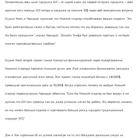
Удивительно, весь цикл продукта Glif — от сырой идеи до первой отгрузки продукта — взял
краткие пять месяцы. Glif теперь в продаже за плоские 20$ через веб-электронную витрину
Студии Neat, и Герхардт признает, что Ножной стартер способствовал вещам скорости. “Это
было действительно сжато и быстро, частично потому что мы боролись довольно, так как
это были праздники”, сказал Герхардт. “Дизайн Глифа был довольно простым, и не было
многих производственных проблем”.
Студия Neat второй проект, также полностью финансируемый через пожертвования
Ножного стартера, является стилусом ручки для iPad, названного Космонавтом, ожидала
становиться доступной этим летом. Этот проект, также поднятый близко к 140,000$,
превышая оригинальную цель за 50,000$. Когда спросили, почему он выбрал Ножной
стартер первоначально, Герхардт объяснил, “Если бы Ножной стартер не был вокруг, я не
думаю, что Glif или проекты как он, даже успешно начал бы работу. Это, вероятно, наивно,
но мы имели больше страхов и чувствовали больше риска, идущего традиционный
маршрут [VC]”.
Дэн и Том скромные об их успехе, несмотря на то, что обладали роскошью ухода их