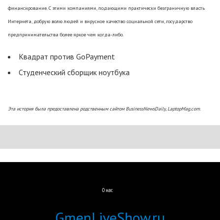
финансирование. С этими компаниями, подающими практически безграничную власть
Интернета, добрую волю людей и вирусное качество социальной сети, государство
предпринимательства более яркое чем когда-либо.
Квадрат против GoPayment
Студенческий сборщик ноутбука
Эта история была предоставлена родственным сайтом BusinessNewsDaily,
LaptopMag.com
.
О нас
GmenLiveShow.ru