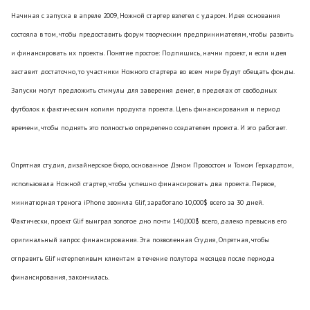
Начиная с запуска в апреле 2009, Ножной стартер взлетел с ударом. Идея основания
состояла в том, чтобы предоставить форум творческим предпринимателям, чтобы развить
и финансировать их проекты. Понятие простое: Подпишись, начни проект, и если идея
заставит достаточно, то участники Ножного стартера во всем мире будут обещать фонды.
Запуски могут предложить стимулы для заверения денег, в пределах от свободных
футболок к фактическим копиям продукта проекта. Цель финансирования и период
времени, чтобы поднять это полностью определено создателем проекта. И это работает.
Опрятная студия, дизайнерское бюро, основанное Дэном Провостом и Томом Герхардтом,
использовала Ножной стартер, чтобы успешно финансировать два проекта. Первое,
миниатюрная тренога iPhone звонила Glif, заработало 10,000$ всего за 30 дней.
Фактически, проект Glif выиграл золотое дно почти 140,000$ всего, далеко превысив его
оригинальный запрос финансирования. Эта позволенная Студия, Опрятная, чтобы
отправить Glif нетерпеливым клиентам в течение полутора месяцев после периода
финансирования, закончилась.