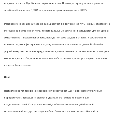
владелец проекта Луи Блондет передавал идею Ножному стартеру также и успешно
заработал больше чем 3,000$ там, превысив оригинальную цель 1,000$.
Peerbackers, новейшая служба на блок, работает почти такой же путь Ножным стартером и
IndieGoGo, за исключением того, что потенциальные компании исследуются для их уровня
обязательства и профессионализма, прежде чем сбор средств начнется, и обслуживание
включает видео и фотографии в подачу компании для наличных денег. ProFounder,
другой конкурент на арене краудфандинга, также поможет успешно начинать молодые
компании, но это обслуживание помещает себя отдельно, идя запуск посредством всего
процесса бизнес-плана.
Итог
Поставленное толпой финансирование становится большим бизнесом с устойчивым
парадом услуг, присоединяющихся к драке. И это - большие новости для
предпринимателей. У запусков с мечтой, чтобы создать следующий большой
технологический продукт никогда не было большего количества способов найти