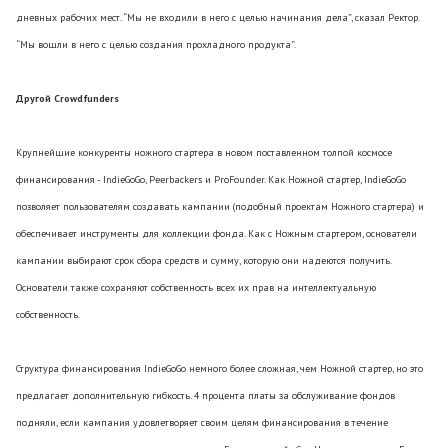
дневных рабочих мест. “Мы не входили в него с целью начинания дела”, сказал Ректор.
“Мы вошли в него с целью создания прохладного продукта”.
Другой Crowdfunders
Крупнейшие конкуренты ножного стартера в новом поставленном толпой космосе
финансирования - IndieGoGo, Peerbackers и ProFounder. Как Ножной стартер, IndieGoGo
позволяет пользователям создавать кампании (подобный проектам Ножного стартера) и
обеспечивает инструменты для коллекции фонда. Как с Ножным стартером, основатели
кампании выбирают срок сбора средств и сумму, которую они надеются получить.
Основатели также сохраняют собственность всех их прав на интеллектуальную
собственность.
Структура финансирования IndieGoGo немного более сложная, чем Ножной стартер, но это
предлагает дополнительную гибкость. 4 процента платы за обслуживание фондов
подняли, если кампания удовлетворяет своим целям финансирования в течение