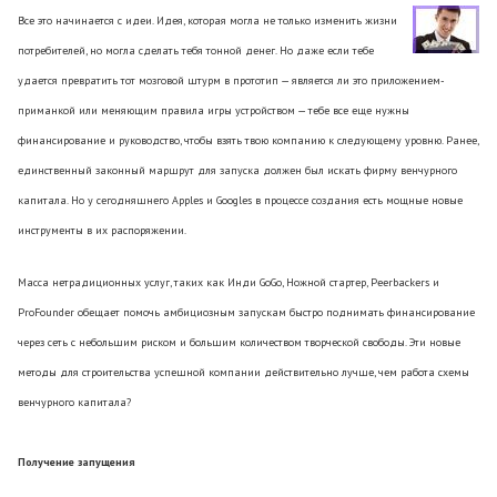
Все это начинается с идеи. Идея, которая могла не только изменить жизни
потребителей, но могла сделать тебя тонной денег. Но даже если тебе
удается превратить тот мозговой штурм в прототип — является ли это приложением-
приманкой или меняющим правила игры устройством — тебе все еще нужны
финансирование и руководство, чтобы взять твою компанию к следующему уровню. Ранее,
единственный законный маршрут для запуска должен был искать фирму венчурного
капитала. Но у сегодняшнего Apples и Googles в процессе создания есть мощные новые
инструменты в их распоряжении.
Масса нетрадиционных услуг, таких как Инди GoGo, Ножной стартер, Peerbackers и
ProFounder обещает помочь амбициозным запускам быстро поднимать финансирование
через сеть с небольшим риском и большим количеством творческой свободы. Эти новые
методы для строительства успешной компании действительно лучше, чем работа схемы
венчурного капитала?
Получение запущения