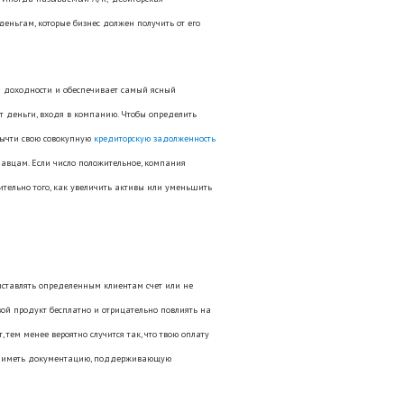
 деньгам, которые бизнес должен получить от его
ей доходности и обеспечивает самый ясный
т деньги, входя в компанию. Чтобы определить
 вычти свою совокупную
кредиторскую задолженность
давцам. Если число положительное, компания
ительно того, как увеличить активы или уменьшить
ыставлять определенным клиентам счет или не
свой продукт бесплатно и отрицательно повлиять на
, тем менее вероятно случится так, что твою оплату
об иметь документацию, поддерживающую