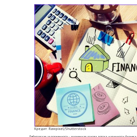
Кредит: Rawpixel/Shutterstock
Дебиторская задолженность - жизненная основа потока наличности бизнеса