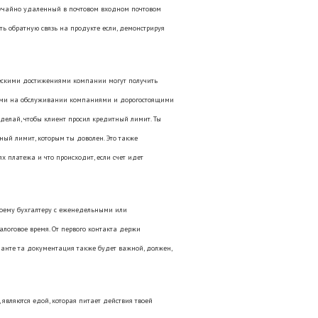
лучайно удаленный в почтовом входном почтовом
ть обратную связь на продукте если, демонстрируя
ескими достижениями компании могут получить
ными на обслуживании компаниями и дорогостоящими
сделай, чтобы клиент просил кредитный лимит. Ты
ный лимит, которым ты доволен. Это также
х платежа и что происходит, если счет идет
оему бухгалтеру с еженедельными или
логовое время. От первого контакта держи
ианте та документация также будет важной, должен,
являются едой, которая питает действия твоей