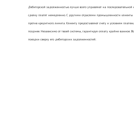
Дебиторской задолженностью лучше всего управляют на последовательной 
сделку платят немедленно. С другими отраслями промышленности клиенты 
против кредитного лимита. Клиенту предоставляют счету и условиям плате
позднее. Независимо от твоей системы, гарантируя оплату крайне важное. Во
поездки сверху его дебиторских задолженностей
: