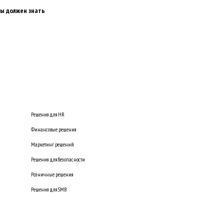
ты должен знать
Решения для HR
Финансовые решения
Маркетинг решений
Решения для безопасности
Розничные решения
Решения для SMB