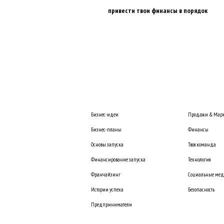
привести твои финансы в порядок
Бизнес-идеи
Продажи & Марк
Бизнес-планы
Финансы
Основы запуска
Твоя команда
Финансирование запуска
Технология
Франчайзинг
Социальные ме
Истории успеха
Безопасность
Предприниматели