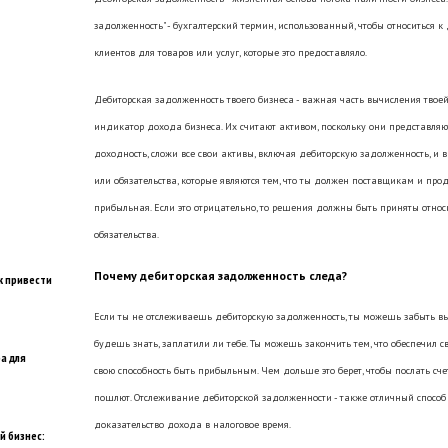
задолженность" - бухгалтерский термин, использованный, чтобы относиться к
клиентов для товаров или услуг, которые это предоставляло.
Дебиторская задолженность твоего бизнеса - важная часть вычисления тво
индикатор дохода бизнеса. Их считают активом, поскольку они представляю
доходность, сложи все свои активы, включая дебиторскую задолженность, и
или обязательства, которые являются тем, что ты должен поставщикам и про
прибыльная. Если это отрицательно, то решения должны быть приняты относ
обязательства.
Почему дебиторская задолженность следа?
к привести
Если ты не отслеживаешь дебиторскую задолженность, ты можешь забыть в
будешь знать, заплатили ли тебе. Ты можешь закончить тем, что обеспечил 
а для
свою способность быть прибыльным. Чем дольше это берет, чтобы послать счет
пошлют. Отслеживание дебиторской задолженности - также отличный спос
доказательство дохода в налоговое время.
й бизнес: