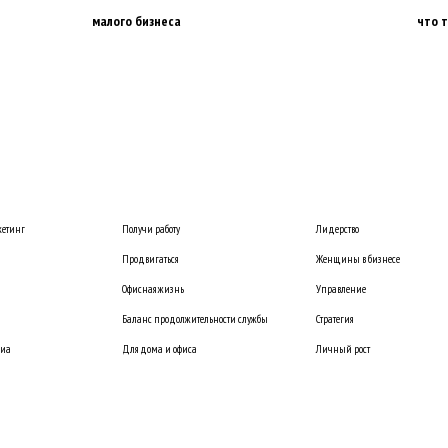
малого бизнеса
что 
етинг
Получи работу
Лидерство
Продвигаться
Женщины в бизнесе
Офисная жизнь
Управление
Баланс продолжительности службы
Стратегия
диа
Для дома и офиса
Личный рост