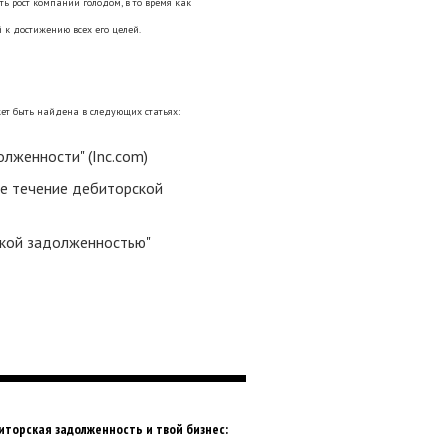
ь рост компании голодом, в то время как
 к достижению всех его целей.
ет быть найдена в следующих статьях:
лженности" (Inc.com)
ое течение дебиторской
ской задолженностью"
иторская задолженность и твой бизнес: