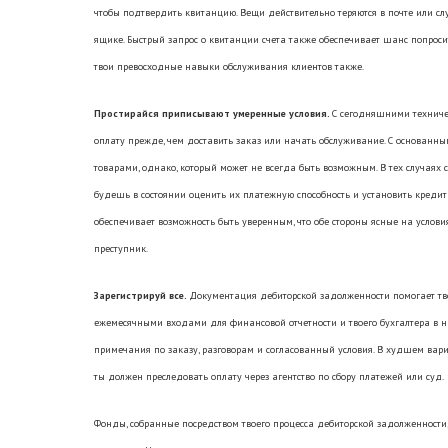
чтобы подтвердить квитанцию. Вещи действительно теряются в почте или с
ящике. Быстрый запрос о квитанции счета также обеспечивает шанс попроси
твои превосходные навыки обслуживания клиентов также.
Простирайся приписывают умеренные условия.
С сегодняшними технич
оплату прежде, чем доставить заказ или начать обслуживание. С основан
товарами, однако, который может не всегда быть возможным. В тех случаях 
будешь в состоянии оценить их платежную способность и установить кредит
обеспечивает возможность быть уверенным, что обе стороны ясные на условия
преступник.
Зарегистрируй все.
Документация дебиторской задолженности помогает тв
ежемесячными входами для финансовой отчетности и твоего бухгалтера в на
примечания по заказу, разговорам и согласованный условия. В худшем вар
ты должен преследовать оплату через агентство по сбору платежей или суд.
Фонды, собранные посредством твоего процесса дебиторской задолженности, 