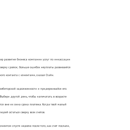
ер развития бизнеса компании услуг по инкассации
 сверху сделок; больше ошибок неуплаты развивается
ого контакта с клиентами, сказал Стайн.
дебиторской задолженности и придерживайся его.
 Выбери другой день, чтобы напечатать в возрасте
ются вне их окна срока платежа. Когда твой малый
юдей остаться сверху всех счетов.
иентом спустя неделю после того, как счет послали,