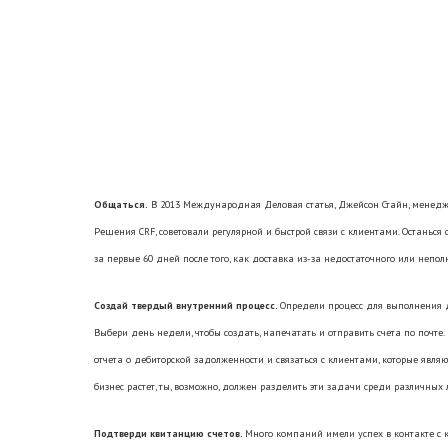
Общаться.
В 2013 Международная Деловая статья, Джейсон Стайн, менедж
Решения CRF, советовали регулярной и быстрой связи с клиентами. Останься
за первые 60 дней после того, как доставка из-за недостаточного или неполн
Создай твердый внутренний процесс.
Определи процесс для выполнения 
Выбери день недели, чтобы создать, напечатать и отправить счета по почте.
отчета о дебиторской задолженности и связаться с клиентами, которые явля
бизнес растет, ты, возможно, должен разделить эти задачи среди различных л
Подтверди квитанцию счетов.
Много компаний имели успех в контакте с кл