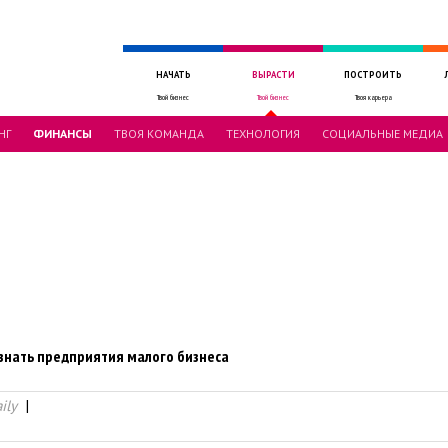
НАЧАТЬ
ВЫРАСТИ
ПОСТРОИТЬ
Твой бизнес
Твой бизнес
Твоя карьера
НГ
ФИНАНСЫ
ТВОЯ КОМАНДА
ТЕХНОЛОГИЯ
СОЦИАЛЬНЫЕ МЕДИА
знать предприятия малого бизнеса
ily