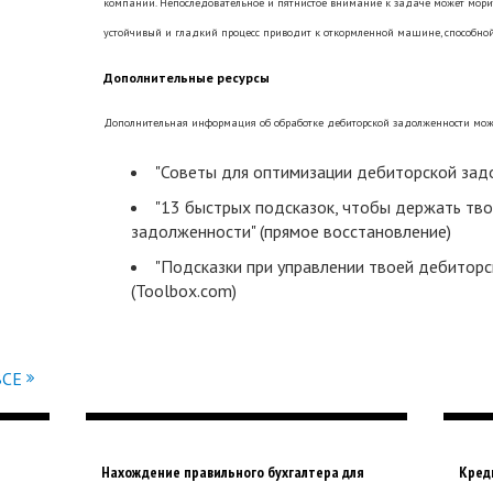
компании. Непоследовательное и пятнистое внимание к задаче может морит
устойчивый и гладкий процесс приводит к откормленной машине, способной
Дополнительные ресурсы
Дополнительная информация об обработке дебиторской задолженности мож
"Советы для оптимизации дебиторской задо
"13 быстрых подсказок, чтобы держать тв
задолженности" (прямое восстановление)
"Подсказки при управлении твоей дебитор
(Toolbox.com)
ВСЕ
Нахождение правильного бухгалтера для
Кред