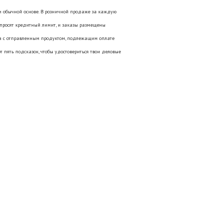
и обычной основе. В розничной продаже за каждую
просят кредитный лимит, и заказы размещены
жа с отправленным продуктом, подлежащим оплате
т пять подсказок, чтобы удостовериться твои деловые