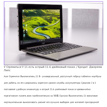
У Стремиться V 11 есть острый 11.6-дюймовый показ. / Кредит: Джереми
Липс
Acer Стремится Выключатель, 11 В - универсальный, доступный гибрид таблетки ноутбука
для работы, но это сдержалось коротким сроком службы аккумулятора. Среднее 2 в 1
поставляет удобную клавиатуру и острый 11.6-дюймовый показ в чрезвычайно
портативном пакете, всех приблизительно за 500$. Однако Выключатель 11-вольтовая
неутешительная выносливость делает его лучшим выбором для жителей пригородной