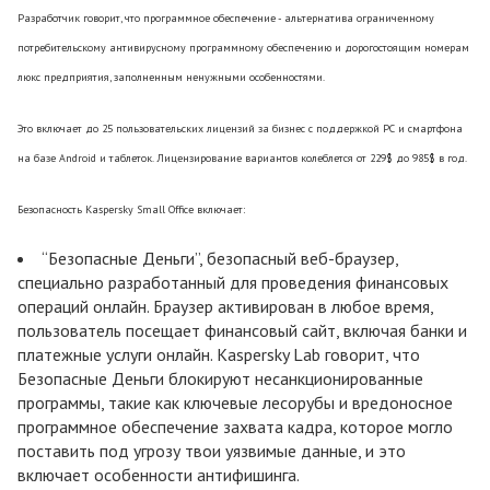
Разработчик говорит, что программное обеспечение - альтернатива ограниченному
потребительскому антивирусному программному обеспечению и дорогостоящим номерам
люкс предприятия, заполненным ненужными особенностями.
Это включает до 25 пользовательских лицензий за бизнес с поддержкой PC и смартфона
на базе Android и таблеток. Лицензирование вариантов колеблется от 229$ до 985$ в год.
Безопасность Kaspersky Small Office включает:
“Безопасные Деньги”, безопасный веб-браузер,
специально разработанный для проведения финансовых
операций онлайн. Браузер активирован в любое время,
пользователь посещает финансовый сайт, включая банки и
платежные услуги онлайн. Kaspersky Lab говорит, что
Безопасные Деньги блокируют несанкционированные
программы, такие как ключевые лесорубы и вредоносное
программное обеспечение захвата кадра, которое могло
поставить под угрозу твои уязвимые данные, и это
включает особенности антифишинга.