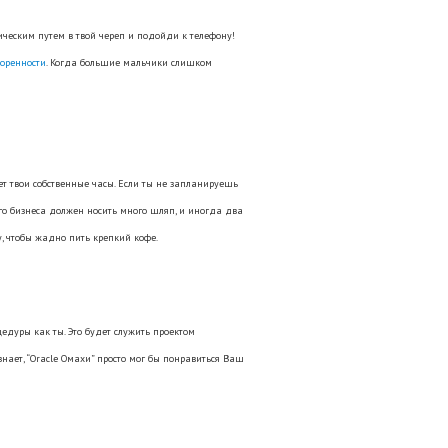
ческим путем в твой череп и подойди к телефону!
воренности
. Когда большие мальчики слишком
ет твои собственные часы. Если ты не запланируешь
го бизнеса должен носить много шляп, и иногда два
у, чтобы жадно пить крепкий кофе.
едуры как ты. Это будет служить проектом
знает, “Oracle Омахи” просто мог бы понравиться Ваш