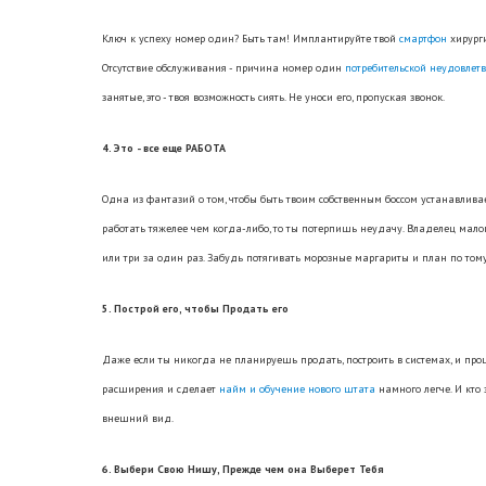
Ключ к успеху номер один? Быть там! Имплантируйте твой
смартфон
хирурги
Отсутствие обслуживания - причина номер один
потребительской неудовлет
занятые, это - твоя возможность сиять. Не уноси его, пропуская звонок.
4. Это - все еще РАБОТА
Одна из фантазий о том, чтобы быть твоим собственным боссом устанавлива
работать тяжелее чем когда-либо, то ты потерпишь неудачу. Владелец мало
или три за один раз. Забудь потягивать морозные маргариты и план по том
5. Построй его, чтобы Продать его
Даже если ты никогда не планируешь продать, построить в системах, и проц
расширения и сделает
найм и обучение нового штата
намного легче. И кто 
внешний вид.
6. Выбери Свою Нишу, Прежде чем она Выберет Тебя