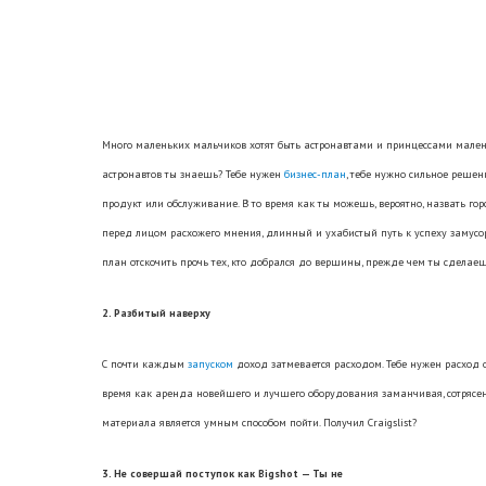
Много маленьких мальчиков хотят быть астронавтами и принцессами мален
астронавтов ты знаешь? Тебе нужен
бизнес-план
, тебе нужно сильное решен
продукт или обслуживание. В то время как ты можешь, вероятно, назвать го
перед лицом расхожего мнения, длинный и ухабистый путь к успеху замусо
план отскочить прочь тех, кто добрался до вершины, прежде чем ты сдел
2. Разбитый наверху
С почти каждым
запуском
доход затмевается расходом. Тебе нужен расход 
время как аренда новейшего и лучшего оборудования заманчивая, сотрясен
материала является умным способом пойти. Получил Craigslist?
3. Не совершай поступок как Bigshot — Ты не