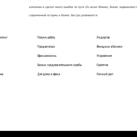
компании и сделал много ошибок по пути. Он начал Финикс, бизнес недвижимост
современной истории, и бизнес быстро развивается.
етинг
Получи работу
Лидерство
Продвигаться
Женщины в бизнесе
Офисная жизнь
Управление
Баланс продолжительности службы
Стратегия
диа
Для дома и офиса
Личный рост