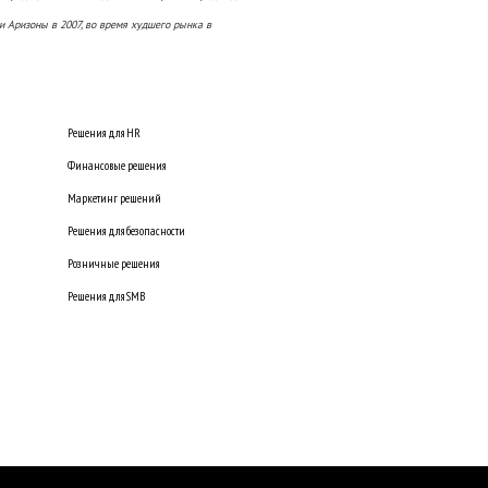
и Аризоны в 2007, во время худшего рынка в
Решения для HR
Финансовые решения
Маркетинг решений
Решения для безопасности
Розничные решения
Решения для SMB