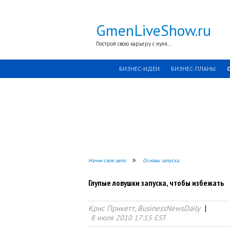
GmenLiveShow.ru
Построй свою карьеру с нуля...
БИЗНЕС-ИДЕИ
БИЗНЕС-ПЛАНЫ
Начни свое дело
Основы запуска
Глупые ловушки запуска, чтобы избежать
Крис Прикетт, BusinessNewsDaily
8 июля 2010 17:15 EST