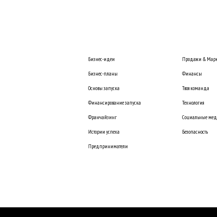
Бизнес-идеи
Продажи & Марк
Бизнес-планы
Финансы
Основы запуска
Твоя команда
Финансирование запуска
Технология
Франчайзинг
Социальные ме
Истории успеха
Безопасность
Предприниматели