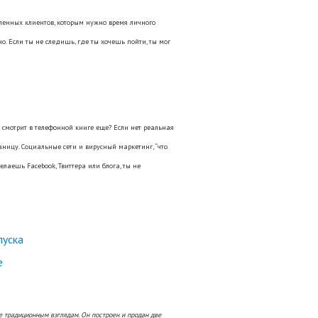
ленных клиентов, которым нужно время личного
но. Если ты не следишь, где ты хочешь пойти, ты мог
мотрит в телефонной книге еще? Если нет реальная
ницу. Социальные сети и вирусный маркетинг, “что
елаешь Facebook, Твиттера или блога, ты не
пуска
е
е традиционным взглядам. Он построен и продан две