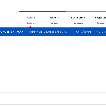
НАЧАТЬ
ВЫРАСТИ
ПОСТРОИТЬ
ЛИДЕРСТ
Твой бизнес
Твой бизнес
Твоя карьера
Твоя команд
ОСНОВЫ ЗАПУСКА
ФИНАНСИРОВАНИЕ ЗАПУСКА
ФРАНЧАЙЗИНГ
ИСТОР