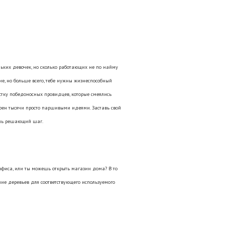
ьких девочек, но сколько работающих не по найму
ие, но больше всего, тебе нужны жизнеспособный
рстку победоносных провидцев, которые смеялись
рен тысячи просто паршивыми идеями. Заставь свой
аешь решающий шаг.
офиса, или ты можешь открыть магазин дома? В то
ие деревьев для соответствующего используемого