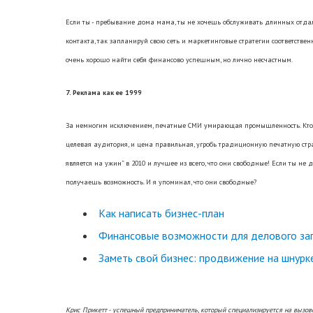
Если ты - пребывание дома мама, ты не хочешь обслуживать длинных отда
контакта, так запланируй свою сеть и маркетинговые стратегии соответствен
очень хорошо найти себя финансово успешным, но лично несчастным.
7. Реклама как ее 1999
За немногим исключением, печатные СМИ умирающая промышленность. Кто с
целевая аудитория, и цена правильная, угробь традиционную печатную стра
является на ужин” в 2010 и лучшее из всего, что они свободные! Если ты не д
получаешь возможность. И я упоминал, что они свободные?
Как написать бизнес-план
Финансовые возможности для делового за
Заметь свой бизнес: продвижение на шнурк
Крис Прикетт - успешный предприниматель, который специализируется на вызов