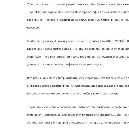
"SBA предлагает программы, разработанные, чтобы обеспечить доступ к кап
Джон Флеминг, окружной директор Делавэрского офиса SBA, в почтовом интерв
кредиты, коммерческие кредиты до $5 миллионов и 20-летняя фиксация [ре
проектов".
WhileFleming быстрый, чтобы указать на выгоду выбора ГАРАНТИРУЕМОЙ SB
владельцы малого бизнеса должны знать, что, если они принимают решени
будет еще много вариантов, чем просто традиционные кредиты. Этот диапа
долгового финансирования по финансированию акции.
В то время как много альтернативных кредиторов взимают более высокие п
они, также более вероятно, финансируют владельцев бизнеса, кредитные рейт
нет достаточного имущественного залога, чтобы гарантировать ссуду.
Другое преимущество использования долгового финансирования по финансир
отличие от инвесторов, не высказываются в том, как ты управляешь своим 
бизнеса вступают в отношения с кредиторами, которые заканчиваются, как т