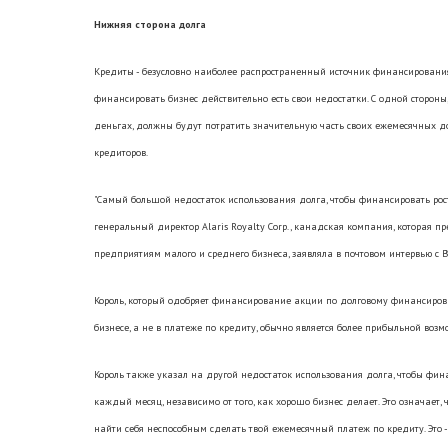
Нижняя сторона долга
Кредиты - безусловно наиболее распространенный источник финансирования 
финансировать бизнес действительно есть свои недостатки. С одной сторон
деньгах, должны будут потратить значительную часть своих ежемесячных д
кредиторов.
"Самый большой недостаток использования долга, чтобы финансировать рост - 
генеральный директор Alaris Royalty Corp., канадская компания, которая
предприятиям малого и среднего бизнеса, заявляла в почтовом интервью с Bu
Король, который одобряет финансирование акции по долговому финансирова
бизнесе, а не в платеже по кредиту, обычно является более прибыльной воз
Король также указал на другой недостаток использования долга, чтобы фин
каждый месяц, независимо от того, как хорошо бизнес делает. Это означает,
найти себя неспособным сделать твой ежемесячный платеж по кредиту. Это -