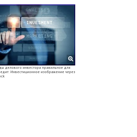
ды делового инвестора правильное для
Кредит: Инвестиционное изображение через
ock