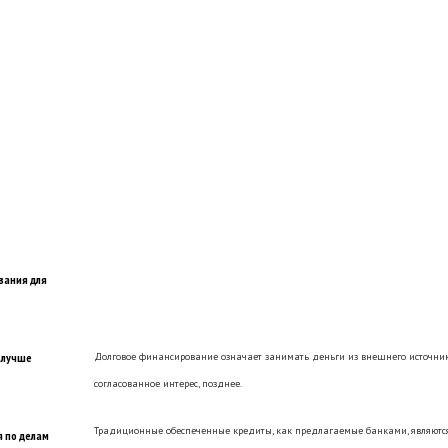
вания для
 лучше
Долговое финансирование означает занимать деньги из внешнего источни
согласованное интерес, позднее.
Традиционные обеспеченные кредиты, как предлагаемые банками, являютс
 по делам