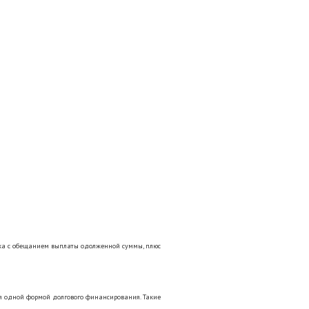
ка с обещанием выплаты одолженной суммы, плюс
я одной формой долгового финансирования. Такие