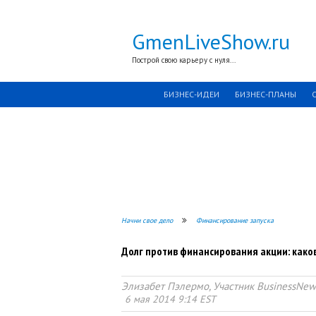
GmenLiveShow.ru
Построй свою карьеру с нуля...
БИЗНЕС-ИДЕИ
БИЗНЕС-ПЛАНЫ
Начни свое дело
Финансирование запуска
Долг против финансирования акции: каков
Элизабет Пэлермо, Участник BusinessNew
6 мая 2014 9:14 EST