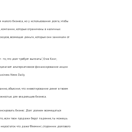
малого бизнеса, но у использования долга, чтобы
ы, компании, которые ограничены в наличных
оходов, возмещая деньги, которые они занимали от
то, что долг требует выплаты", Стив Кинг,
 предлагает альтернативное финансирование акции
siness News Daily.
нию, объяснил, что инвестирование денег в твоем
можностью для владельцев бизнеса.
ансировать бизнес: Долг должен возмещаться
 что, если твои продажи берут падение, ты можешь
 недостаток что даже Флеминг, сторонник долгового