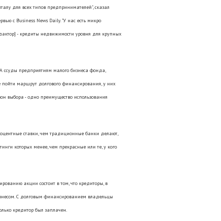
италу для всех типов предпринимателей", сказал
ью с Business News Daily. "У нас есть микро
дактор] - кредиты недвижимости уровня для крупных
A ссуды предприятиям малого бизнеса фонда,
е пойти маршрут долгового финансирования, у них
зон выбора - одно преимущество использования
роцентные ставки, чем традиционные банки делают,
инги которых менее, чем прекрасные или те, у кого
ованию акции состоит в том, что кредиторы, в
бизнесом. С долговым финансированием владельцы
олько кредитор был заплачен.