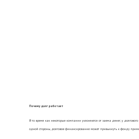
Почему долг работает
В то время как некоторые компании уклоняются от заема денег, у долгового
одной стороны, долговое финансирование может привыкнуть к фонду пример