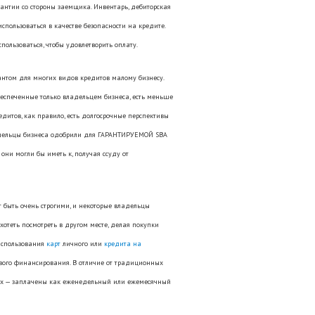
рантии со стороны заемщика. Инвентарь, дебиторская
спользоваться в качестве безопасности на кредите.
пользоваться, чтобы удовлетворить оплату.
антом для многих видов кредитов малому бизнесу.
обеспеченные только владельцем бизнеса, есть меньше
дитов, как правило, есть долгосрочные перспективы
ладельцы бизнеса одобрили для ГАРАНТИРУЕМОЙ SBA
они могли бы иметь к, получая ссуду от
т быть очень строгими, и некоторые владельцы
отеть посмотреть в другом месте, делая покупки
 использования
карт
личного или
кредита на
вого финансирования. В отличие от традиционных
ных — заплачены как еженедельный или ежемесячный