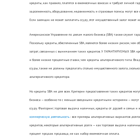
кредиты, как правило, платятся в ежемесячных взносах и требуют личной га
задолженность, оборудование, недвижимость и страховые полисы могут все и
Если заемщик не может заплатить ссуду, этот имущественный залог может ис
Американское Управление по делам малого бизнеса (SBA) также служит гар
Поскольку кредиты, обеспеченные SBA, являются более низким риском, чем 
затрат, связанных с выниманием таких кредитов. У ГАРАНТИРУЕМЫХ SBA кре
и более низкие процентные ставки, чем кредиты альтернативного типа. В
ссуды, также не должны предлагать столько имущественного залога, сколько 
альтернативного кредитора.
Но кредиты SBA не для всех. Критерии предоставления таких кредитов могу
бизнеса — особенно те с меньше звездными кредитными историями — могут х
ссуду. Факторинг, торговая выдача наличных
, кредиты от друзей и семьи и
коммерческую деятельность
- все примеры альтернативных вариантов долго
кредитов, некоторые альтернативные долги — как торговая выдача налич
процент продаж продавца, не как набор ежемесячная оплата.