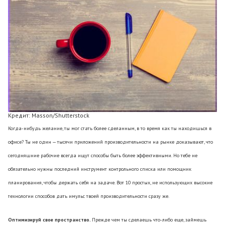
Кредит: Masson/Shutterstock
Когда-нибудь желание, ты мог стать более сделанным, в то время как ты находишься в
офисе? Ты не один — тысячи приложений производительности на рынке доказывают, что
сегодняшние рабочие всегда ищут способы быть более эффективными. Но тебе не
обязательно нужны последний инструмент контрольного списка или помощник
планирования, чтобы держать себя на задаче. Вот 10 простых, не использующих высокие
технологии способов дать имульс твоей производительности сразу же.
Оптимизируй свое пространство.
Прежде чем ты сделаешь что-либо еще, займешь