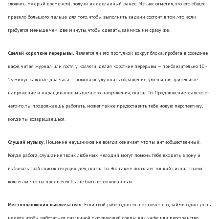
сложить, мудрый временем), получи их сделанный ранее. Мэтьюс отметил, что его общее
правило большого пальца для того, чтобы выполнить задачи состоит в том, что, если
требуется меньше чем две минуты, чтобы сделать, займись им сразу же.
Сделай короткие перерывы.
Является ли это прогулкой вокруг блока, пробега в соседнее
кафе, читая журнал или гостя у коллеги, делая короткие перерывы — приблизительно 10 -
15 минут каждые два часа — помогают улучшать обращение, уменьшая зрительное
напряжение и наращивание мышечного напряжения, сказал Го. Продвижение далеко от
чего-то, ты продолжаешь работать, может также предоставить тебе новую перспективу,
когда ты возвращаешься.
Слушай музыку.
Ношение наушников не всегда означает, что ты антиобщественный.
Когда работа, слушание твоих любимых мелодий могут помочь тебе входить в зону и
выбивать твой список текущих дел, сказал Го. Это также посылает тонкий сигнал твоим
коллегам, что ты предпочел бы не быть взволнованным.
Местоположения выключателя
.
Если твой работодатель позволяет его, займи один день
неделя, чтобы работать от различной окружающей среды, как кафе или пространство