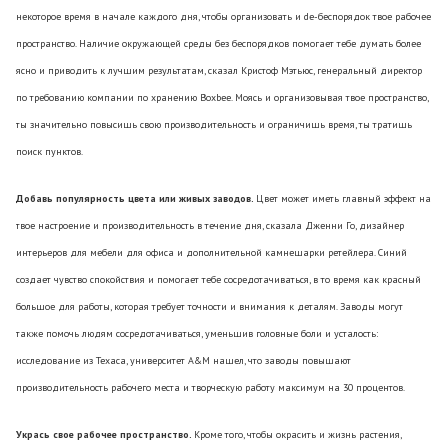
некоторое время в начале каждого дня, чтобы организовать и de-беспорядок твое рабочее
пространство. Наличие окружающей среды без беспорядков помогает тебе думать более
ясно и приводить к лучшим результатам, сказал Кристоф Мэтьюс, генеральный директор
по требованию компании по хранению Boxbee. Моясь и организовывая твое пространство,
ты значительно повысишь свою производительность и ограничишь время, ты тратишь
поиск пунктов.
Добавь популярность цвета или живых заводов.
Цвет может иметь главный эффект на
твое настроение и производительность в течение дня, сказала Дженни Го, дизайнер
интерьеров для мебели для офиса и дополнительной камнешарки ретейлера. Синий
создает чувство спокойствия и помогает тебе сосредотачиваться, в то время как красный
большое для работы, которая требует точности и внимания к деталям. Заводы могут
также помочь людям сосредотачиваться, уменьшив головные боли и усталость:
исследование из Техаса, университет A&M нашел, что заводы повышают
производительность рабочего места и творческую работу максимум на 30 процентов.
Укрась свое рабочее пространство.
Кроме того, чтобы окрасить и жизнь растения,