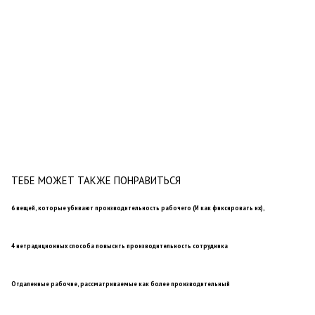
ТЕБЕ МОЖЕТ ТАКЖЕ ПОНРАВИТЬСЯ
6 вещей, которые убивают производительность рабочего (И как фиксировать их),
4 нетрадиционных способа повысить производительность сотрудника
Отдаленные рабочие, рассматриваемые как более производительный