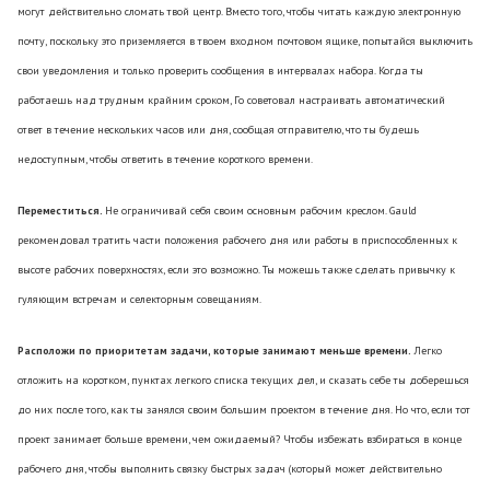
могут действительно сломать твой центр. Вместо того, чтобы читать каждую электронную
почту, поскольку это приземляется в твоем входном почтовом ящике, попытайся выключить
свои уведомления и только проверить сообщения в интервалах набора. Когда ты
работаешь над трудным крайним сроком, Го советовал настраивать автоматический
ответ в течение нескольких часов или дня, сообщая отправителю, что ты будешь
недоступным, чтобы ответить в течение короткого времени.
Переместиться.
Не ограничивай себя своим основным рабочим креслом. Gauld
рекомендовал тратить части положения рабочего дня или работы в приспособленных к
высоте рабочих поверхностях, если это возможно. Ты можешь также сделать привычку к
гуляющим встречам и селекторным совещаниям.
Расположи по приоритетам задачи, которые занимают меньше времени.
Легко
отложить на коротком, пунктах легкого списка текущих дел, и сказать себе ты доберешься
до них после того, как ты занялся своим большим проектом в течение дня. Но что, если тот
проект занимает больше времени, чем ожидаемый? Чтобы избежать взбираться в конце
рабочего дня, чтобы выполнить связку быстрых задач (который может действительно