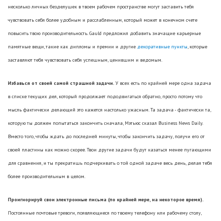
несколько личных безделушек в твоем рабочем пространстве могут заставить тебя
чувствовать себя более удобным и расслабленным, который может в конечном счете
повысить твою производительность. Gauld предложил добавить значащие карьерные
памятные вещи, такие как дипломы и премии и другие
декоративные пункты
, которые
заставляют тебя чувствовать себя успешным, ценившим и ведомым.
Избавься от своей самой страшной задачи.
У всех есть по крайней мере одна задача
в списке текущих дел, который продолжает пододвигаться обратно, просто потому что
мысль фактически делающий это кажется настолько ужасным. Та задача - фактически та,
которую ты должен попытаться закончить сначала, Мэтьюс сказал Business News Daily.
Вместо того, чтобы ждать до последней минуты, чтобы закончить задачу, получи его от
своей пластины как можно скорее. Твои другие задачи будут казаться менее пугающими
для сравнения, и ты прекратишь подчеркивать о той одной задаче весь день, делая тебя
более производительным в целом.
Проигнорируй свои электронные письма (по крайней мере, на некоторое время).
Постоянные почтовые тревоги, появляющиеся по твоему телефону или рабочему столу,