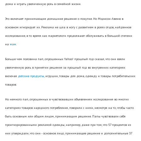
дома и играть увеличенную роль в семейной жизни.
Это включает принимающие домашние решения о покупке. Но Мэдисон-Авеню в
основном игнорирует их. Реклама не шла в ногу с развитием в ролях отцов, найденное
исследование, в то время как маркетологи продолжают обслуживать в большой степени
на
мам
.
Больше чем половина пап, опрошенных Yahoo! прошлый год сказал, что они взяли
увеличенную роль в принятии решения за прошлый год во внутренних категориях
включая
детские продукты
, игрушки, товары для дома, одежду и товары потребительских
товаров.
Но немного пап, опрошенных в чувствовавших объявлениях исследования во многих
категориях товаров народного потребления, говорили с ними, несмотря на то, чтобы часто
быть основным или общим лицом, принимающим решение. Папы чувствовали себя
проигнорированными рекламой одежды, например, даже при том, что 57 процентов из
них утверждали, что они - основное лицо, принимающее решение и дополнительные 37