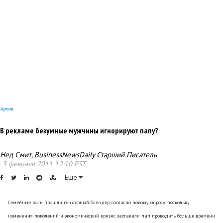
Архив
В рекламе безумные мужчины игнорируют папу?
Нед Смит, BusinessNewsDaily Старший Писатель
3 февраля 2011 12:10 EST
Еще
Семейные роли прошли гендерный блендер, согласно новому опросу, поскольку
изменения поколений и экономический кризис заставили пап проводить больше времени