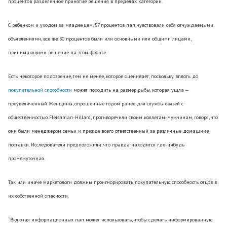
процентов разделенное принятие решения в пределах категории.
С ребенком и уходом за младенцем, 57 процентов пап чувствовали себя отчуждаемыми
объявлениями, все же 80 процентов были или основными или общими лицами,
принимающими решение на этом фронте.
Есть некоторое подозрение, тем не менее, которое оценивает, поскольку вплоть до
покупательной способности
может походить на размер рыбы, которая ушла —
преувеличенный. Женщины, опрошенные годом ранее для службы связей с
общественностью Fleishman-Hillard, противоречили своим коллегам-мужчинам, говоря, что
они были менеджером семьи и прежде всего ответственный за различные домашние
поставки. Исследователи предположили, что правда находится где-нибудь
промежуточная.
Так или иначе маркетологи должны проигнорировать покупательную способность отцов в
их собственной опасности.
“Включая информационных пап может использовать, чтобы сделать информированную