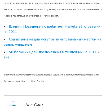
покупку и признавая, что у них есть доля в решениях о покупках, опытные маркетологи
могут использовать в своих интересах эту главную возможность построить приверженность
марке с появляющейся аудиторией", Yahoo! сказал.
Влияния Поведения потребителя Marketersâ  стратегии
на 2011
Социальные медиа могут быть неправильным местом на
рынок женщинам
50 больших идей, предсказания и тенденции на 2011 и
вне
Достигни BusinessNewsDaily старший писатель Нед Смит в nsmith@techmedianetwork .com.
Следуй за ним в Твиттере @nedbsmith.
Нед Смит