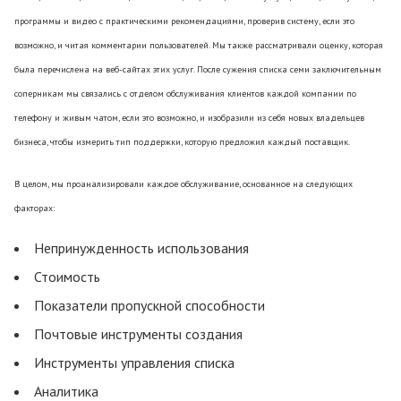
программы и видео с практическими рекомендациями, проверив систему, если это
возможно, и читая комментарии пользователей. Мы также рассматривали оценку, которая
была перечислена на веб-сайтах этих услуг. После сужения списка семи заключительным
соперникам мы связались с отделом обслуживания клиентов каждой компании по
телефону и живым чатом, если это возможно, и изобразили из себя новых владельцев
бизнеса, чтобы измерить тип поддержки, которую предложил каждый поставщик.
В целом, мы проанализировали каждое обслуживание, основанное на следующих
факторах:
Непринужденность использования
Стоимость
Показатели пропускной способности
Почтовые инструменты создания
Инструменты управления списка
Аналитика