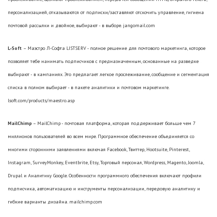
персонализацией, отказываются от подписки/заставляют отскочить управление, гигиена
почтовой рассылки и двойное, выбирают - в выборе. jangomail.com
L-Soft
– Маэстро Л-Софта LISTSERV - полное решение для почтового маркетинга, которое
позволяет тебе нанимать подписчиков с предназначенным, основанные на разведке
выбирают - в кампаниях. Это предлагает легкое прослеживание, сообщение и сегментация
списка в полном выбирает - в пакете аналитики и почтовом маркетинге.
lsoft.com/products/maestro.asp
MailChimp
– MailChimp - почтовая платформа, которая поддерживает больше чем 7
миллионов пользователей во всем мире. Программное обеспечение объединяется со
многими сторонними заявлениями включая Facebook, Твиттер, Hootsuite, Pinterest,
Instagram, SurveyMonkey, Eventbrite, Etsy, Торговый персонал, Wordpress, Magento, Joomla,
Drupal и Аналитику Google. Особенности программного обеспечения включают профили
подписчика, автоматизацию и инструменты персонализации, передовую аналитику и
гибкие варианты дизайна. mailchimp.com