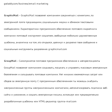
godaddy.com/business/email-marketing
GraphicMail
– GraphicMail позволяет компаниям соединяться с клиентами, по
электронной почте продающими, социальными медиа и обменом текстовыми
сообщениями. Характеристики программного обеспечения почтового маркетинга
компании почтовый инструмент создателя, свободные мобильно-дружественные
шаблоны, аналитика на том, кто открылся, щелкнул и разделил твое сообщение и
социальные инструменты разделения. graphicmail.com
GroupMail
– Самопринятое почтовое программное обеспечение и автореспонденты
GroupMail позволяют компаниям создавать, посылать и управлять массовым электронным
бюллетенем и складывать почтовые кампании. Нет никаких ежемесячных затрат или
сборов за электронную почту. С программным обеспечением ты можешь снабдить
неограниченные группы неограниченными контактами, автоматизировать подписки веб-
сайта и уклонения, и создать электронные письма, используя или предварительно
разработанные шаблоны или HTML-редактор. группа-mail.com