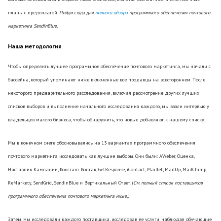
планы с предоплатой.
Пойди сюда для
полного обзора
программного обеспечения почтового
маркетинга SendinBlue.
Наша методология
Чтобы определить лучшее программное обеспечение почтового маркетинга, мы начали с
бассейна, который упоминают ниже включенные все продавцы на всестороннем. После
некоторого предварительного расследования, включая рассмотрение других лучших
списков выборов и выполнение начального исследования каждого, мы взяли интервью у
владельцев малого бизнеса, чтобы обнаружить, что новые добавляют к нашему списку.
Мы в конечном счете обосновывались на 13 вариантах программного обеспечения
почтового маркетинга исследовать как лучшие выборы. Они были: AWeber, Оценка,
Наставник Кампании, Констант Контак, GetResponse, iContact, MailJet, MailUp, MailChimp,
ReMarkety, SendGrid, SendinBlue и Вертикальный Ответ. (
См. полный список поставщиков
программного обеспечения почтового маркетинга ниже.)
Затем, мы исследовали каждого поставщика, исследовав ее услуги, наблюдая обучающие