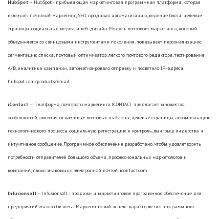
HubSpot
– HubSpot - прибывающая маркетинговая программная платформа, которая
включает почтовый маркетинг, SEO, продавая автоматизацию, ведение блога, целевые
страницы, социальные медиа и веб-дизайн. Модуль почтового маркетинга, который
объединяется со свинцовыми инструментами поколения, показывает персонализацию,
сегментацию списка, почтовый оптимизатор, легкого почтового редактора, тестирование
A/B, аналитика кампании, автоматизировало отправку и посвятило IP-адреса.
hubspot.com/products/email
iContact
– Платформа почтового маркетинга ICONTACT предлагает множество
особенностей, включая отзывчивые почтовые шаблоны, целевые страницы, автоматизацию
технологического процесса, социальную регистрацию и контроль, выигрыш лидерства и
интуитивное сообщение. Программное обеспечение разработано, чтобы удовлетворить
потребности отправителей большого объема, профессиональных маркетологов и
компаний, плохо знакомых с электронной почтой. icontact.com
Infusionsoft
– Infusionsoft - продажи и маркетинговое программное обеспечение для
предприятий малого бизнеса. Маркетинговый аспект характеристик программного