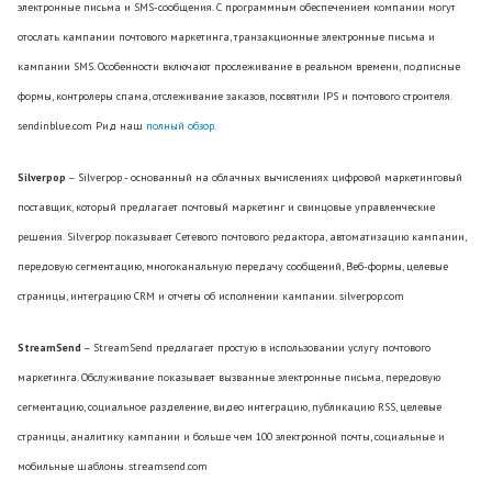
электронные письма и SMS-сообщения. С программным обеспечением компании могут
отослать кампании почтового маркетинга, транзакционные электронные письма и
кампании SMS. Особенности включают прослеживание в реальном времени, подписные
формы, контролеры спама, отслеживание заказов, посвятили IPS и почтового строителя.
sendinblue.com Рид наш
полный обзор
.
Silverpop
– Silverpop - основанный на облачных вычислениях цифровой маркетинговый
поставщик, который предлагает почтовый маркетинг и свинцовые управленческие
решения. Silverpop показывает Сетевого почтового редактора, автоматизацию кампании,
передовую сегментацию, многоканальную передачу сообщений, Веб-формы, целевые
страницы, интеграцию CRM и отчеты об исполнении кампании. silverpop.com
StreamSend
– StreamSend предлагает простую в использовании услугу почтового
маркетинга. Обслуживание показывает вызванные электронные письма, передовую
сегментацию, социальное разделение, видео интеграцию, публикацию RSS, целевые
страницы, аналитику кампании и больше чем 100 электронной почты, социальные и
мобильные шаблоны. streamsend.com