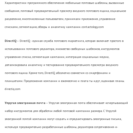
Характеристики программного обеспечения мобильные почтовые шаблоны, вызванные
сообщения, почтовый предварительный просмотр входного почтового ящика, социальное
разделение, многочисленные пользователи, принимали приложения, управление
списками, сегментацию, обзоры и аналитику кампании. contactology.com
DirectIQ
– DirectIQ - единая служба почтового маркетинга, которая включает простого в
использовании почтового редактора, множество свободных шаблонов, инструментов
управления списка, сегментация кампании, интеграция социальных медиа,
детализировала аналитику и тестирование предварительного просмотра входного
почтового ящика. Кроме того, DirectIQ абсолютно совместим со смартфонами и
планшетами. Предложения компании и ежемесячно и плата ты идут, оценивая планы.
directiq.com
Упругая электронная почта
– Упругая электронная почта обеспечивает исчерпывающий
набор инструментов для обработки любой почтовой кампании размера. С Упругой
электронной почтой компании могут создать и отредактировать электронные письма,
используя предварительно разработанные шаблоны, редакторов сопротивления-и-