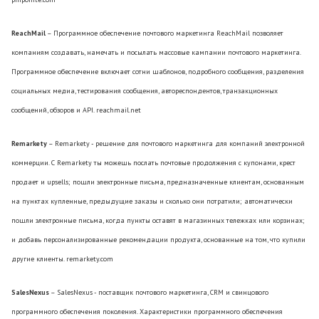
ReachMail
– Программное обеспечение почтового маркетинга ReachMail позволяет
компаниям создавать, намечать и посылать массовые кампании почтового маркетинга.
Программное обеспечение включает сотни шаблонов, подробного сообщения, разделения
социальных медиа, тестирования сообщения, автореспондентов, транзакционных
сообщений, обзоров и API. reachmail.net
Remarkety
– Remarkety - решение для почтового маркетинга для компаний электронной
коммерции. С Remarkety ты можешь послать почтовые продолжения с купонами, крест
продает и upsells; пошли электронные письма, предназначенные клиентам, основанным
на пунктах купленные, предыдущие заказы и сколько они потратили; автоматически
пошли электронные письма, когда пункты оставят в магазинных тележках или корзинах;
и добавь персонализированные рекомендации продукта, основанные на том, что купили
другие клиенты. remarkety.com
SalesNexus
– SalesNexus - поставщик почтового маркетинга, CRM и свинцового
программного обеспечения поколения. Характеристики программного обеспечения