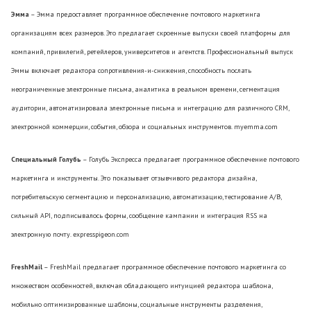
Эмма
– Эмма предоставляет программное обеспечение почтового маркетинга
организациям всех размеров. Это предлагает скроенные выпуски своей платформы для
компаний, привилегий, ретейлеров, университетов и агентств. Профессиональный выпуск
Эммы включает редактора сопротивления-и-снижения, способность послать
неограниченные электронные письма, аналитика в реальном времени, сегментация
аудитории, автоматизировала электронные письма и интеграцию для различного CRM,
электронной коммерции, события, обзора и социальных инструментов. myemma.com
Специальный Голубь
– Голубь Экспресса предлагает программное обеспечение почтового
маркетинга и инструменты. Это показывает отзывчивого редактора дизайна,
потребительскую сегментацию и персонализацию, автоматизацию, тестирование A/B,
сильный API, подписывалось формы, сообщение кампании и интеграция RSS на
электронную почту. expresspigeon.com
FreshMail
– FreshMail предлагает программное обеспечение почтового маркетинга со
множеством особенностей, включая обладающего интуицией редактора шаблона,
мобильно оптимизированные шаблоны, социальные инструменты разделения,