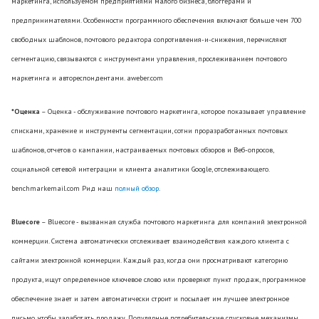
маркетинга, используемом предприятиями малого бизнеса, блоггерами и
предпринимателями. Особенности программного обеспечения включают больше чем 700
свободных шаблонов, почтового редактора сопротивления-и-снижения, перечисляют
сегментацию, связываются с инструментами управления, прослеживанием почтового
маркетинга и автореспондентами. aweber.com
*Оценка
– Оценка - обслуживание почтового маркетинга, которое показывает управление
списками, хранение и инструменты сегментации, сотни проразработанных почтовых
шаблонов, отчетов о кампании, настраиваемых почтовых обзоров и Веб-опросов,
социальной сетевой интеграции и клиента аналитики Google, отслеживающего.
benchmarkemail.com Рид наш
полный обзор
.
Bluecore
– Bluecore - вызванная служба почтового маркетинга для компаний электронной
коммерции. Система автоматически отслеживает взаимодействия каждого клиента с
сайтами электронной коммерции. Каждый раз, когда они просматривают категорию
продукта, ищут определенное ключевое слово или проверяют пункт продаж, программное
обеспечение знает и затем автоматически строит и посылает им лучшее электронное
письмо, чтобы заработать продажу. Популярные потребительские спусковые механизмы