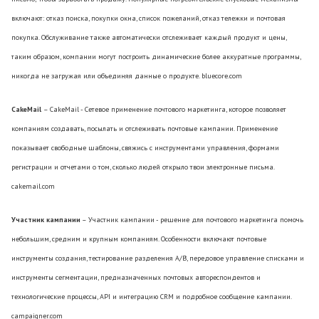
включают: отказ поиска, покупки окна, список пожеланий, отказ тележки и почтовая
покупка. Обслуживание также автоматически отслеживает каждый продукт и цены,
таким образом, компании могут построить динамические более аккуратные программы,
никогда не загружая или объединяя данные о продукте. bluecore.com
CakeMail
– CakeMail - Сетевое применение почтового маркетинга, которое позволяет
компаниям создавать, посылать и отслеживать почтовые кампании. Применение
показывает свободные шаблоны, свяжись с инструментами управления, формами
регистрации и отчетами о том, сколько людей открыло твои электронные письма.
cakemail.com
Участник кампании
– Участник кампании - решение для почтового маркетинга помочь
небольшим, средним и крупным компаниям. Особенности включают почтовые
инструменты создания, тестирование разделения A/B, передовое управление списками и
инструменты сегментации, предназначенных почтовых автореспондентов и
технологические процессы, API и интеграцию CRM и подробное сообщение кампании.
campaigner.com