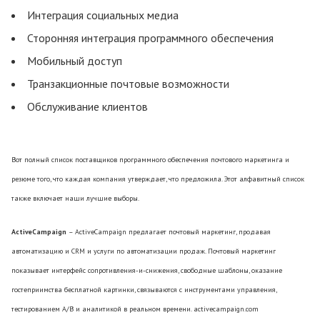
Интеграция социальных медиа
Сторонняя интеграция программного обеспечения
Мобильный доступ
Транзакционные почтовые возможности
Обслуживание клиентов
Вот полный список поставщиков программного обеспечения почтового маркетинга и
резюме того, что каждая компания утверждает, что предложила. Этот алфавитный список
также включает наши лучшие выборы.
ActiveCampaign
– ActiveCampaign предлагает почтовый маркетинг, продавая
автоматизацию и CRM и услуги по автоматизации продаж. Почтовый маркетинг
показывает интерфейс сопротивления-и-снижения, свободные шаблоны, оказание
гостеприимства бесплатной картинки, связываются с инструментами управления,
тестированием A/B и аналитикой в реальном времени. activecampaign.com