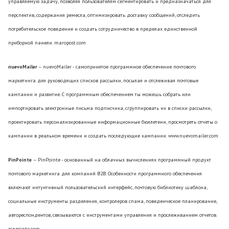
управляемую задачу, позволяя пользователям сегментировать и предназначаться для
перспектив, содержания ремесла, оптимизировать доставку сообщений, отследить
потребительское поведение и создать сотрудничество в пределах единственной
приборной панели. maropost.com
nuevoMailer
– nuevoMailer - самопринятое программное обеспечение почтового
маркетинга для руководящих списков рассылки, посылая и отслеживая почтовые
кампании и развитие. С программным обеспечением ты можешь собрать или
импортировать электронные письма подписчика, сгруппировать их в списки рассылки,
проектировать персонализированные информационные бюллетени, просмотреть отчеты о
кампании в реальном времени и создать последующие кампании. www.nuevomailer.com
PinPointe
– PinPointe - основанный на облачных вычислениях программный продукт
почтового маркетинга для компаний B2B. Особенности программного обеспечения
включают интуитивный пользовательский интерфейс, почтовую библиотеку шаблона,
социальные инструменты разделения, контролеров спама, поведенческое планирование,
автореспондентов, связываются с инструментами управления и прослеживанием отчетов.
pinpointe.com