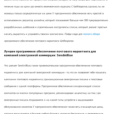
течение года за один раз вместо ежемесячного журнала. С GetResponse, однако, ты не
можешь только сосредоточиться на цене. У программного обеспечения есть простой в
использовании редактор дизайна, который показывает больше чем 500 предварительно
разработанных шаблонов и строительные инструменты списка, который делает простым
начать, вырастить и управлять твоими контактами.
Пойди сюда для
полного обзора
программного обеспечения почтового маркетинга GetResponse.
Лучшее программное обеспечение почтового маркетинга для
компаний электронной коммерции: SendinBlue
Что делает SendinBlue, такое привлекательное программное обеспечение почтового
маркетинга для компаний электронной коммерции - то, что он позволяет тебе посылать
кампании почтового маркетинга, транзакционные электронные письма и текстовые
сообщения с одной платформы. Программное обеспечение синхронизирует списки
контактов из многих популярных программ, детализировал аналитику на том, где
электронные письма открываются и на какой типы устройств и выдающееся
обслуживание клиентов. У программного обеспечения также есть стандартные цены,
которые вписываются в бюджет любого бизнеса, включая бесплатные, и ежемесячные