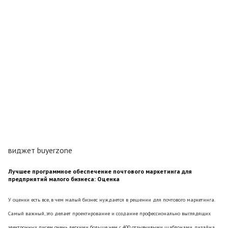
виджет buyerzone
Лучшее программное обеспечение почтового маркетинга для
предприятий малого бизнеса: Оценка
У оценки есть все, в чем малый бизнес нуждается в решении для почтового маркетинга.
Самый важный, это делает проектирование и создание профессионально выглядящих
электронных писем очень легкими больше чем с 400 отзывчивыми шаблонами дизайна,