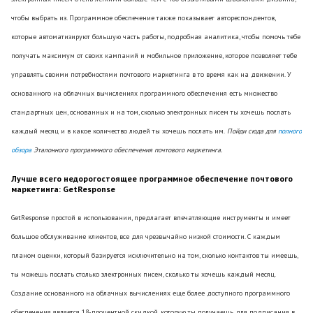
чтобы выбрать из. Программное обеспечение также показывает автореспондентов,
которые автоматизируют большую часть работы, подробная аналитика, чтобы помочь тебе
получать максимум от своих кампаний и мобильное приложение, которое позволяет тебе
управлять своими потребностями почтового маркетинга в то время как на движении. У
основанного на облачных вычислениях программного обеспечения есть множество
стандартных цен, основанных и на том, сколько электронных писем ты хочешь послать
каждый месяц и в какое количество людей ты хочешь послать им.
Пойди сюда для
полного
обзора
Эталонного программного обеспечения почтового маркетинга.
Лучше всего недорогостоящее программное обеспечение почтового
маркетинга: GetResponse
GetResponse простой в использовании, предлагает впечатляющие инструменты и имеет
большое обслуживание клиентов, все для чрезвычайно низкой стоимости. С каждым
планом оценки, который базируется исключительно на том, сколько контактов ты имеешь,
ты можешь послать столько электронных писем, сколько ты хочешь каждый месяц.
Создание основанного на облачных вычислениях еще более доступного программного
обеспечения является 18-процентной скидкой, которую ты получаешь для подписания в