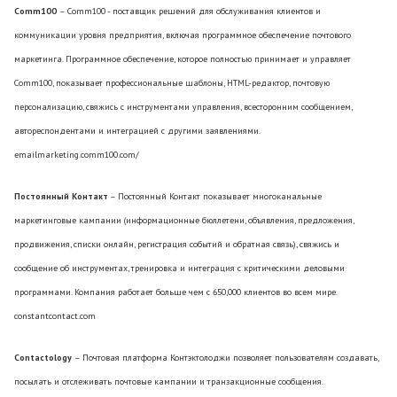
Comm100
– Comm100 - поставщик решений для обслуживания клиентов и
коммуникации уровня предприятия, включая программное обеспечение почтового
маркетинга. Программное обеспечение, которое полностью принимает и управляет
Comm100, показывает профессиональные шаблоны, HTML-редактор, почтовую
персонализацию, свяжись с инструментами управления, всесторонним сообщением,
автореспондентами и интеграцией с другими заявлениями.
emailmarketing.comm100.com/
Постоянный Контакт
– Постоянный Контакт показывает многоканальные
маркетинговые кампании (информационные бюллетени, объявления, предложения,
продвижения, списки онлайн, регистрация событий и обратная связь), свяжись и
сообщение об инструментах, тренировка и интеграция с критическими деловыми
программами. Компания работает больше чем с 650,000 клиентов во всем мире.
constantcontact.com
Contactology
– Почтовая платформа Контэктолоджи позволяет пользователям создавать,
посылать и отслеживать почтовые кампании и транзакционные сообщения.