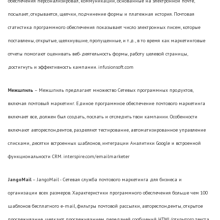
обеспечения персонализировал, коммуникации, основанные на электронной почте,
посылает, открывается, щелчки, подчинение формы и платежная история. Почтовая
статистика программного обеспечения показывает число электронных писем, которые
поставлены, открытые, щелкнувшие, пропущенные, и т.д., в то время как маркетинговые
отчеты помогают оценивать веб-деятельность формы, работу целевой страницы,
достигнуть и эффективность кампании. infusionsoft.com
Межшпиль
– Межшпиль предлагает множество Сетевых программных продуктов,
включая почтовый маркетинг. Единое программное обеспечение почтового маркетинга
включает все, должен был создать, послать и отследить твои кампании. Особенности
включают автореспондентов, разделяют тестирование, автоматизированное управление
списками, десятки встроенных шаблонов, интеграции Аналитики Google и встроенной
функциональности CRM. interspire.com/emailmarketer
JangoMail
– JangoMail - Сетевая служба почтового маркетинга для бизнеса и
организации всех размеров. Характеристики программного обеспечения больше чем 100
шаблонов бесплатного e-mail, фильтры почтовой рассылки, автореспонденты, открытое
прослеживание, щелкают прослеживанием, передачей сообщений HTML/открытого текста,