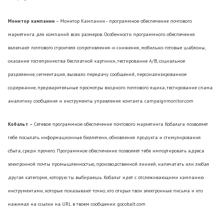
Монитор кампании
– Монитор Кампании - программное обеспечение почтового
маркетинга для компаний всех размеров. Особенности программного обеспечения
включают почтового строителя сопротивления-и-снижения, мобильно-готовые шаблоны,
оказание гостеприимства бесплатной картинки, тестирование A/B, социальное
разделение, сегментация, вызвало передачу сообщений, персонализированное
содержание, предварительные просмотры входного почтового ящика, тестирование спама,
аналитику сообщения и инструменты управления контакта. campaignmonitor.com
Кобальт –
Сетевое программное обеспечение почтового маркетинга Кобальта позволяет
тебе посылать информационные бюллетени, обновления продукта и стимулирования
сбыта, среди прочего. Программное обеспечение позволяет тебе импортировать адреса
электронной почты промышленностью, производственной линией, напечатать или любая
другая категория, которую ты выбираешь. Кобальт идет с отслеживающими кампанию
инструментами, которые показывают точно, кто открыл твои электронные письма и кто
нажимал на ссылки на URL в твоем сообщении. gocobalt.com