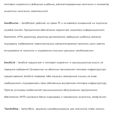
почтового маркетинга свободные шаблоны, автоматизированные кампании и множество
аналитики кампании. salesnexus.com
SendBlaster
– SendBlaster работает на твоем PC и не является основанной на подписке
службой онлайн. Программное обеспечение предлагает создателю информационного
бюллетеня, HTML-редактору, редактор расположения, свободные шаблоны, включал
поддержку изображения, персонализацию, программируемые признаки, один щелчок
отказывается от подписки и управление списками рассылки. sendblaster.com
SendGrid
– SendGrid предлагает и почтовый маркетинг и транзакционные услуги по
передаче сообщений. Основанная на облачных вычислениях почтовая инфраструктура
предоставления SendGrid позволяет тебе посылать электронное письмо, не имея
необходимость поддерживать твою собственную внутреннюю почтовую инфраструктуру.
Простая установка особенностей транзакционного обслуживания программного
обеспечения SMTP, настроила белую маркировку и продвинула аналитику. sendgrid.com
*SendinBlue
– SendinBlue - решение самообслуживания для компаний, чтобы послать