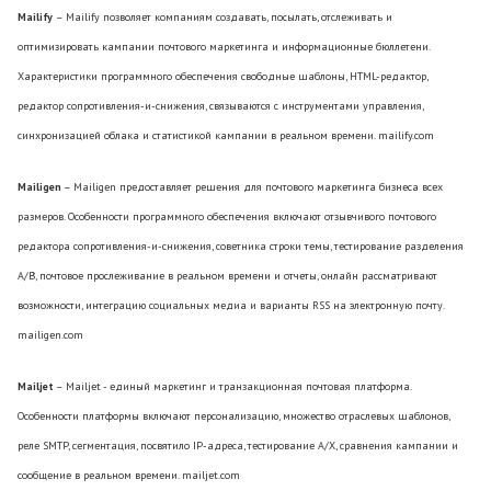
Mailify
– Mailify позволяет компаниям создавать, посылать, отслеживать и
оптимизировать кампании почтового маркетинга и информационные бюллетени.
Характеристики программного обеспечения свободные шаблоны, HTML-редактор,
редактор сопротивления-и-снижения, связываются с инструментами управления,
синхронизацией облака и статистикой кампании в реальном времени. mailify.com
Mailigen
– Mailigen предоставляет решения для почтового маркетинга бизнеса всех
размеров. Особенности программного обеспечения включают отзывчивого почтового
редактора сопротивления-и-снижения, советника строки темы, тестирование разделения
A/B, почтовое прослеживание в реальном времени и отчеты, онлайн рассматривают
возможности, интеграцию социальных медиа и варианты RSS на электронную почту.
mailigen.com
Mailjet
– Mailjet - единый маркетинг и транзакционная почтовая платформа.
Особенности платформы включают персонализацию, множество отраслевых шаблонов,
реле SMTP, сегментация, посвятило IP-адреса, тестирование A/X, сравнения кампании и
сообщение в реальном времени. mailjet.com