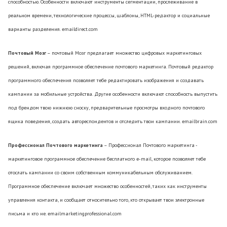
способностью. Особенности включают инструменты сегментации, прослеживание в
реальном времени, технологические процессы, шаблоны, HTML-редактор и социальные
варианты разделения. emaildirect.com
Почтовый Мозг
– почтовый Мозг предлагает множество цифровых маркетинговых
решений, включая программное обеспечение почтового маркетинга. Почтовый редактор
программного обеспечения позволяет тебе редактировать изображения и создавать
кампании за мобильные устройства. Другие особенности включают способность выпустить
под брендом твою нижнюю сноску, предварительные просмотры входного почтового
ящика поведения, создать автореспондентов и отследить твои кампании. emailbrain.com
Профессионал Почтового маркетинга
– Профессионал Почтового маркетинга -
маркетинговое программное обеспечение бесплатного e-mail, которое позволяет тебе
отослать кампании со своим собственным коммуникабельным обслуживанием.
Программное обеспечение включает множество особенностей, таких как инструменты
управления контакта, и сообщает относительно того, кто открывает твои электронные
письма и кто не. emailmarketingprofessional.com