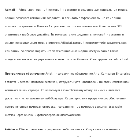
Admail
– Admail.net - единый почтовый маркетинг и решение для социальных медиа.
Admail позволяет компаниям создавать и посылать профессиональные кампании
почтового маркетинга. Почтовый строитель платформы показывает больше чем 300
отзывчивых шаблонов дизайна. Ты можешь также соединить почтовый маркетинг и
усилия по социальным медиа вместе с AdSocial, который позволяет тебе разделять свои
кампании почтового маркетинга через социальные медиа. Обслуживание также
предлагает множество управления контактом и сообщения об инструментах. admail.net
Программное обеспечение Arial
– программное обеспечение Arial Campaign Enterprise
является массовой почтовой системой, которую ты устанавливаешь на своем собственном
компьютере или сервере. Это использует твою собственную базу данных и является
доступным использованием веб-браузера. Характеристики программного обеспечения
неограниченная почтовая отправка, неограниченные почтовые рассылки, trackable
щелчок через ссылки и фотогалерею. arialsoftware.com
AWeber
– AWeber развивает и управляет выбиранием - в обслуживании почтового