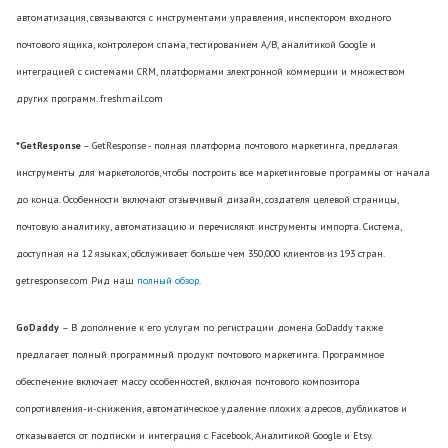
автоматизация, связываются с инструментами управления, инспектором входного
почтового ящика, контролером спама, тестированием A/B, аналитикой Google и
интеграцией с системами CRM, платформами электронной коммерции и множеством
других программ. freshmail.com
*GetResponse
– GetResponse - полная платформа почтового маркетинга, предлагая
инструменты для маркетологов, чтобы построить все маркетинговые программы от начала
до конца. Особенности включают отзывчивый дизайн, создателя целевой страницы,
почтовую аналитику, автоматизацию и перечисляют инструменты импорта. Система,
доступная на 12 языках, обслуживает больше чем 350,000 клиентов из 193 стран.
getresponse.com Рид наш
полный обзор
.
GoDaddy
– В дополнение к его услугам по регистрации домена GoDaddy также
предлагает полный программный продукт почтового маркетинга. Программное
обеспечение включает массу особенностей, включая почтового композитора
сопротивления-и-снижения, автоматическое удаление плохих адресов, дубликатов и
отказывается от подписки и интеграция с Facebook, Аналитикой Google и Etsy.