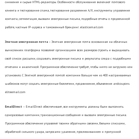
снижения и сырые HTML-редакторы. Особенности обслуживания включают почтового
клиента и тестирование спама, тестирование разделения A/X, инструменты управления
контакта, сегментация, вызвали электронные письма, подробные отчеты о проделанной
работе, частные IP-адреса и таможенный брендинг. elasticemail.com
Элитная электронная почта
– Элитная электронная почта основанная на облачных
вычислениях платформа позволяет организациям всех размеров строить и выращивать
свой список рассылки, создавать электронные письма и результаты следа с подробными
отчетами и аналитикой. Программное обеспечение требует, чтобы ничто не загрузило или
установило. С Элитной электронной почтой компании больше чем из 400 настраиваемых
шаблонов могут создать электронные бюллетени, продвижения, объявления andcoupons.
eliteemail.com
EmailDirect
– EmailDirect обеспечивает, все инструменты должны были выполнить
одноразовые кампании, транзакционные сообщения и вызвали электронные письма.
Программное обеспечение управляет твоими обратными связями, белыми списками,
обработкой сильного удара, запросами удаления, прослеживанием и пропускной