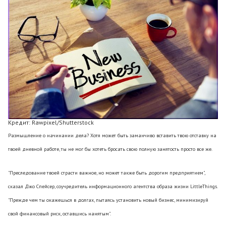
Кредит: Rawpixel/Shutterstock
Размышление о начинании дела? Хотя может быть заманчиво вставить твою отставку на
твоей дневной работе, ты не мог бы хотеть бросать свою полную занятость просто все же.
"Преследование твоей страсти важное, но может также быть дорогим предприятием",
сказал Джо Спейсер, соучредитель информационного агентства образа жизни LittleThings.
"Прежде чем ты окажешься в долгах, пытаясь установить новый бизнес, минимизируй
свой финансовый риск, оставшись нанятым".