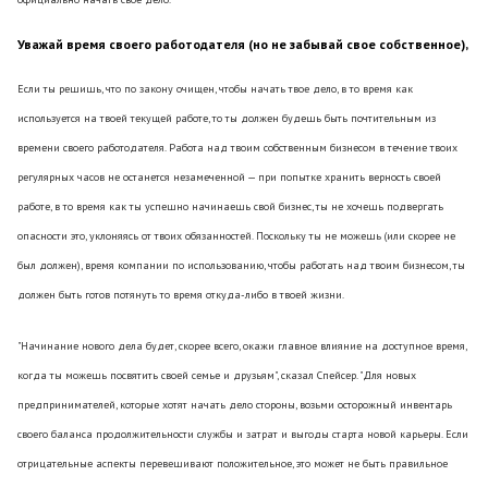
Уважай время своего работодателя (но не забывай свое собственное),
Если ты решишь, что по закону очищен, чтобы начать твое дело, в то время как
используется на твоей текущей работе, то ты должен будешь быть почтительным из
времени своего работодателя. Работа над твоим собственным бизнесом в течение твоих
регулярных часов не останется незамеченной — при попытке хранить верность своей
работе, в то время как ты успешно начинаешь свой бизнес, ты не хочешь подвергать
опасности это, уклоняясь от твоих обязанностей. Поскольку ты не можешь (или скорее не
был должен), время компании по использованию, чтобы работать над твоим бизнесом, ты
должен быть готов потянуть то время откуда-либо в твоей жизни.
"Начинание нового дела будет, скорее всего, окажи главное влияние на доступное время,
когда ты можешь посвятить своей семье и друзьям", сказал Спейсер. "Для новых
предпринимателей, которые хотят начать дело стороны, возьми осторожный инвентарь
своего баланса продолжительности службы и затрат и выгоды старта новой карьеры. Если
отрицательные аспекты перевешивают положительное, это может не быть правильное