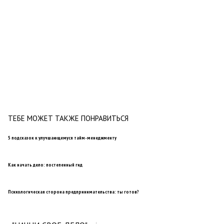
ТЕБЕ МОЖЕТ ТАКЖЕ ПОНРАВИТЬСЯ
5 подсказок к улучшающемуся тайм-менеджменту
Как начать дело: постепенный гид
Психологическая сторона предпринимательства: ты готов?