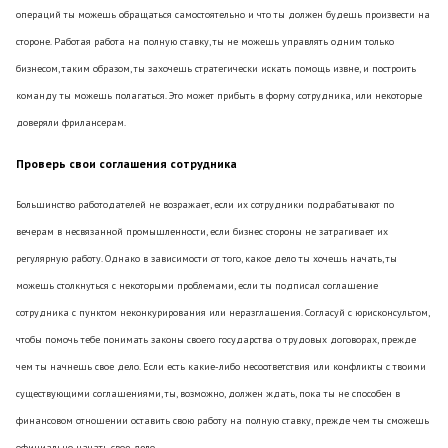
операций ты можешь обращаться самостоятельно и что ты должен будешь произвести на
стороне. Работая работа на полную ставку, ты не можешь управлять одним только
бизнесом, таким образом, ты захочешь стратегически искать помощь извне, и построить
команду ты можешь полагаться. Это может прибыть в форму сотрудника, или некоторые
доверяли фрилансерам.
Проверь свои соглашения сотрудника
Большинство работодателей не возражает, если их сотрудники подрабатывают по
вечерам в несвязанной промышленности, если бизнес стороны не затрагивает их
регулярную работу. Однако в зависимости от того, какое дело ты хочешь начать, ты
можешь столкнуться с некоторыми проблемами, если ты подписал соглашение
сотрудника с пунктом неконкурирования или неразглашения. Согласуй с юрисконсультом,
чтобы помочь тебе понимать законы своего государства о трудовых договорах, прежде
чем ты начнешь свое дело. Если есть какие-либо несоответствия или конфликты с твоими
существующими соглашениями, ты, возможно, должен ждать, пока ты не способен в
финансовом отношении оставить свою работу на полную ставку, прежде чем ты сможешь
официально начать свое дело.