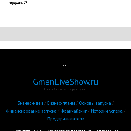
здоровый?
О нас
GmenLiveShow.ru
Построй свою карьеру с нуля...
Бизнес-идеи
/
Бизнес-планы
/
Основы запуска
/
Финансирование запуска
/
Франчайзинг
/
Истории успеха
/
Предприниматели
Copyright © 2016 Все права защищены. При копировании