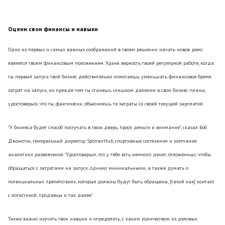
Оцени свои финансы и навыки
Одно из первых и самых важных соображений в твоем решении начать новое дело
является твоим финансовым положением. Храня верность твоей регулярной работе, когда
ты первый запуск твой бизнес действительно помогаешь уменьшать финансовое бремя
затрат на запуск, но прежде чем ты станешь слишком далеким в свои бизнес-планы,
удостоверься, что ты, фактически, объясняешь те затраты со своей текущей зарплатой.
"У бизнеса будет способ постучать в твою дверь, прося деньги и внимание", сказал Боб
Джонстон, генеральный директор SponsorHub, спортивные состязания и компания
аналитики развлечения. "Удостоверься, что у тебя есть немного денег, отложенных, чтобы
обращаться с затратами на запуск, однако минимальными, а также думать о
потенциальных препятствиях, которые должны будут быть обращены, [такой как] контакт
с логистикой, продавцы и так далее".
Также важно изучить твои навыки и определить, с каким количеством из деловых