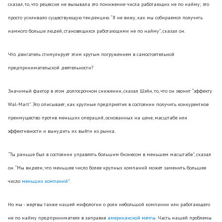
сказал, то, что рецессия не вызывала это понижение числа работающих не по найму; это
просто усиливало существующую тенденцию. “Я не вижу, как мы собираемся получить
намного больше людей, становящихся работающими не по найму”, сказал он.
Что двигатель стимулирует этим крутым погружением в самостоятельной
предпринимательской деятельности?
Значимый фактор в этом долгосрочном снижении, сказал Шэйн, то, что он звонит “эффекту
Wal-Mart”. Это описывает, как крупные предприятия в состоянии получить конкурентное
преимущество против меньших операций, основанных на цене, масштабе или
эффективности и вынудить их выйти из рынка.
“Ты раньше был в состоянии управлять большим бизнесом в меньшем масштабе”, сказал
он. “Мы видели, что меньшее число более крупных компаний может заменить большее
число
меньших компаний
”.
Но мы - жертвы также нашей мифологии о роли небольшой компании или работающего
не по найму предпринимателя в заправке
американской мечты
. Часть нашей проблемы