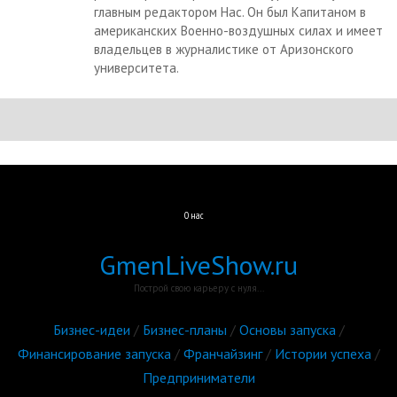
главным редактором Нас. Он был Капитаном в
американских Военно-воздушных силах и имеет
владельцев в журналистике от Аризонского
университета.
О нас
GmenLiveShow.ru
Построй свою карьеру с нуля...
Бизнес-идеи
/
Бизнес-планы
/
Основы запуска
/
Финансирование запуска
/
Франчайзинг
/
Истории успеха
/
Предприниматели