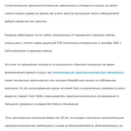
Самостоятельная предпринимательская деятельность в Америке спадала до своего
самого низкого уровня за восемь лет в этом августе, принуждая много наблюдателей
выбрать рецессию как причину.
Разряды работающих не по найму погруженных 13 процентов в прошлом месяце,
уменьшаясь с отчета перед рецессией 9.98 миллионов, отправленных в декабре 2006 к
8.68 миллионам в прошлом месяце.
Это стоит на абсолютном контрасте по отношению к обычной тенденции во время
экономического резкого спада, где
самостоятельная предпринимательская деятельность
имеет тенденцию увеличиваться как недавно безработное начало их собственные
компании. Но это аннулирование нормы не может быть исключительно положено в ногах
рецессии, говорит Скотт Шэйн, преподаватель предпринимательских исследований в
Западном резервном университете Кейза в Кливленде.
“Есть долгосрочная тенденция более чем 50 лет, по которым спускалась самостоятельная
предпринимательская деятельность”, сказал он BusinessNewsDaily. Действительность, он