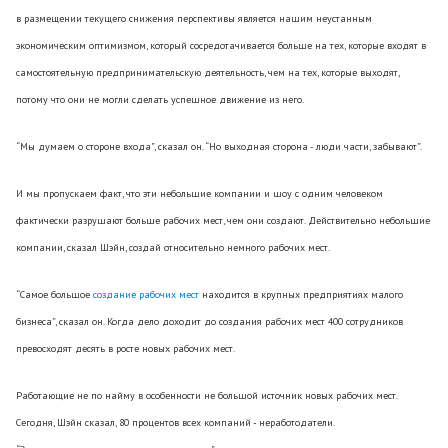
в размещении текущего снижения перспективы является нашим неустанным
экономическим оптимизмом, который сосредотачивается больше на тех, которые входят в
самостоятельную предпринимательскую деятельность, чем на тех, которые выходят,
потому что они не могли сделать успешное движение из него.
“Мы думаем о стороне входа”, сказал он. “Но выходная сторона - люди части, забывают”.
И мы пропускаем факт, что эти небольшие компании и шоу с одним человеком
фактически разрушают больше рабочих мест, чем они создают. Действительно небольшие
компании, сказал Шэйн, создай относительно немного рабочих мест.
“Самое большое
создание рабочих мест
находится в крупных предприятиях малого
бизнеса”, сказал он. Когда дело доходит до создания рабочих мест 400 сотрудников
превосходят десять в росте новых рабочих мест.
Работающие не по найму в особенности не большой источник новых рабочих мест.
Сегодня, Шэйн сказал, 80 процентов всех компаний - неработодатели.