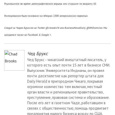
Родившимся во время демографического взрыва или старшим по возрасту 65.
Исследование было основано на обзорах 2,500 американских взрослых.
Следуй за Чедом Бруксом на Twitter @cbrooks76
или BusinessNewsDaily @BNDarticles. Мы
находимся также на
Facebook & Google +
.
Чед Брукс
Чед Брукс - чикагский внештатный писатель, у
которого есть опыт почти 15 лет в бизнесе СМИ.
Выпускник Университета Индианы, он провел
почти десятилетие как репортер штата для
Daily Herald в пригородном Чикаго, покрывая
огромное количество тем включая, местный
орган власти и региональное правительство,
преступление, правовая система и образование.
После его лет в газетном Чаде, работавшем в
связях с общественностью, помощь продвигает
предприятия малого бизнеса всюду по США.