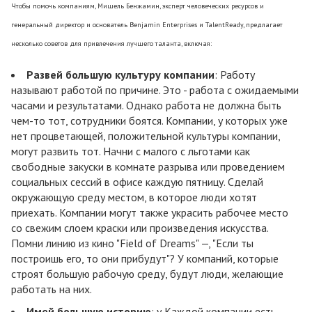
Чтобы помочь компаниям, Мишель Бенжамин, эксперт человеческих ресурсов и
генеральный директор и основатель Benjamin Enterprises и TalentReady, предлагает
несколько советов для привлечения лучшего таланта, включая:
Развей большую культуру компании
: Работу
называют работой по причине. Это - работа с ожидаемыми
часами и результатами. Однако работа не должна быть
чем-то тот, сотрудники боятся. Компании, у которых уже
нет процветающей, положительной культуры компании,
могут развить тот. Начни с малого с льготами как
свободные закуски в комнате разрыва или проведением
социальных сессий в офисе каждую пятницу. Сделай
окружающую среду местом, в которое люди хотят
приехать. Компании могут также украсить рабочее место
со свежим слоем краски или произведения искусства.
Помни линию из кино "Field of Dreams" —, "Если ты
построишь его, то они прибудут"? У компаний, которые
строят большую рабочую среду, будут люди, желающие
работать на них.
Имей большую историю
: у Каждой компании есть