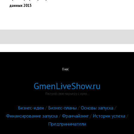
данных 2015
О нас
GmenLiveShow.ru
Построй свою карьеру с нуля...
Бизнес-идеи
/
Бизнес-планы
/
Основы запуска
/
Финансирование запуска
/
Франчайзинг
/
Истории успеха
/
Предприниматели