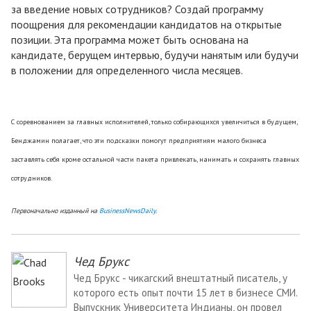
за введение новых сотрудников? Создай программу
поощрения для рекомендации кандидатов на открытые
позиции. Эта программа может быть основана на
кандидате, берущем интервью, будучи нанятым или будучи
в положении для определенного числа месяцев.
С соревнованием за главных исполнителей, только собирающихся увеличиться в будущем,
Бенджамин полагает, что эти подсказки помогут предприятиям малого бизнеса
заставлять себя кроме остальной части пакета привлекать, нанимать и сохранять главных
сотрудников.
Первоначально изданный на
BusinessNewsDaily.
Чед Брукс
Чед Брукс - чикагский внештатный писатель, у
которого есть опыт почти 15 лет в бизнесе СМИ.
Выпускник Университета Индианы, он провел