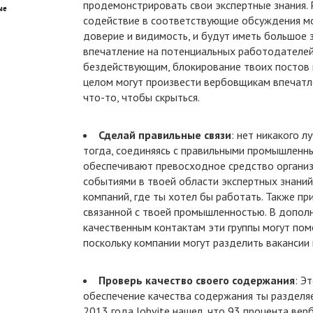
продемонстрировать свои экспертные знания. Р
ые
содействие в соответствующие обсуждения мо
доверие и видимость, и будут иметь большое 
впечатление на потенциальных работодателей
бездействующим, блокирование твоих постов 
целом могут произвести вербовщикам впечатле
что-то, чтобы скрыться.
Сделай правильные связи
: нет никакого 
тогда, соединяясь с правильными промышленн
обеспечивают превосходное средство организа
событиями в твоей области экспертных знани
компаний, где ты хотел бы работать. Также при
связанной с твоей промышленностью. В дополн
качественным контактам эти группы могут пом
поскольку компании могут разделить вакансии
Проверь качество своего содержания
: Э
обеспечение качества содержания ты разделя
2013 года Jobvite нашел, что 93 процента ве