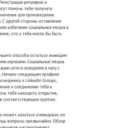
егистрация регулярно и
гут помочь тебе получать
значение для произведения
. С другой стороны оставление
или избегание социальных медиа в
ние, что у тебя могло бы быть
лучшего способа остаться знающим
ыми игроками. Социальные медиа
ции сети и хождения в ногу с
й. Начало следующим профили
соединись к LinkedIn Groups,
ение к соединению тебя к
очь тебе находить открытия,
 в соответствующих группах.
то может казаться очевидным, но
ешь вопросы чрезвычайно. Обзор
рбовщиков рассматривают