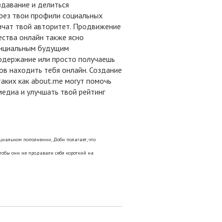
здавание и делиться
рез твои профили социальных
ичат твой авторитет. Продвижение
ества онлайн также ясно
енциальным будущим
одержание или просто получаешь
ов находить тебя онлайн. Создание
таких как about.me могут помочь
медиа и улучшать твой рейтинг
циальном пополнении, Доби полагает, что
тобы они не продавали себя короткий на