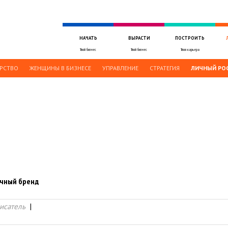
НАЧАТЬ
ВЫРАСТИ
ПОСТРОИТЬ
Твой бизнес
Твой бизнес
Твоя карьера
РСТВО
ЖЕНЩИНЫ В БИЗНЕСЕ
УПРАВЛЕНИЕ
СТРАТЕГИЯ
ЛИЧНЫЙ РО
личный бренд
Писатель