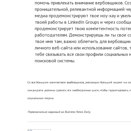
помочь привлекать внимание вербовщиков. Со
проницательной, релевантной информацией че
медиа продемонстрируют твое ноу-хау и увел
твоей работы в LinkedIn Groups и через сообщ
продемонстрирует твою компетентность пот
работодателям. Демонстрируешь ли ты свое с
твое имя там, важно облегчить для вербовщик
личного веб-сайта или использование сайтов, 
тебе связывать все свои профили социальных 
поисковой системы.
Со все большим количеством вербовщиков, делающих больший акцент на со
кандидаты должны сделать эти необходимые шаги, чтобы гарантировать, ч
социальных медиа.
Первоначально изданный на Business News Daily.