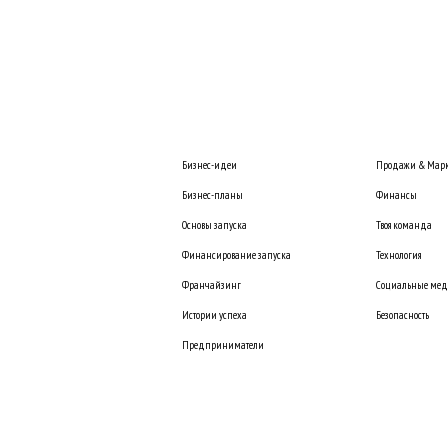
Бизнес-идеи
Продажи & Марк
Бизнес-планы
Финансы
Основы запуска
Твоя команда
Финансирование запуска
Технология
Франчайзинг
Социальные ме
Истории успеха
Безопасность
Предприниматели