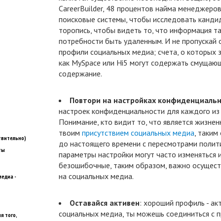
CareerBuilder, 48 процентов найма менеджеро
поисковые системы, чтобы исследовать кандид
торопись, чтобы видеть то, что информация та
потребности быть удаленным. И не пропускай
профили социальных медиа; счета, о которых 
как MySpace или Hi5 могут содержать смущаю
содержание.
Повтори на настройках конфиденциаль
настроек конфиденциальности для каждого из
Понимание, кто видит то, что является жизне
твоим
присутствием социальных медиа
, таким
твительно)
до настоящего времени с пересмотрами полит
ты
параметры настройки могут часто изменяться и
безошибочные, таким образом, важно осущест
на социальных медиа.
едиа -
Оставайся активен
: хороший профиль - ак
социальных медиа, ты можешь соединиться с
я того,