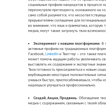
социальные профили кандидатов в процессе на
пересмотрели претендента, основанного на со
само собой разумеется, что несоответствующ
прерывателями соглашения для потенциальных
во внимание, что язык и грамматика, которую 
медиа, могут также затронуть твои возможнос
Эксперимент с новыми платформами
: В
активные профили на традиционных платформа
Facebook,
LinkedIn
и Твиттер – это также плати
может помочь ищущим работы увеличивать св
выставлять их содержание и экспертные знани
Твоя готовность присоединиться к новым соц
вербовщикам некоторые положительные сигнал
учишься быстро, приспосабливаешься, чтобы и
надеешься улучшаться профессионально.
Создай, Акция, Продвинь
: Обогащение тво
медиа с содержанием, связанным с твоей обла