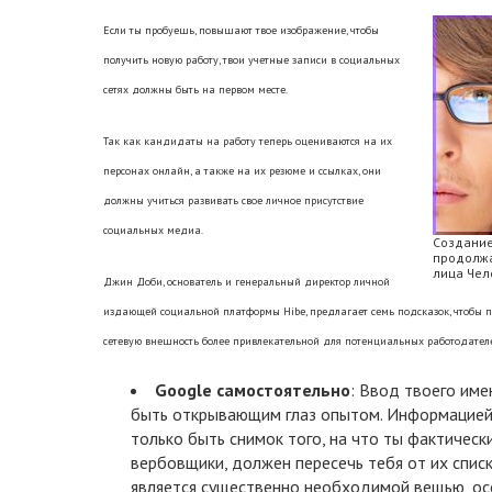
Если ты пробуешь, повышают твое изображение, чтобы
получить новую работу, твои учетные записи в социальных
сетях должны быть на первом месте.
Так как кандидаты на работу теперь оцениваются на их
персонах онлайн, а также на их резюме и ссылках, они
должны учиться развивать свое личное присутствие
социальных медиа.
Создание
продолжа
лица Чел
Джин Доби, основатель и генеральный директор личной
издающей социальной платформы Hibe, предлагает семь подсказок, чтобы п
сетевую внешность более привлекательной для потенциальных работодател
Google самостоятельно
: Ввод твоего име
быть открывающим глаз опытом. Информацией,
только быть снимок того, на что ты фактическ
вербовщики, должен пересечь тебя от их списк
является существенно необходимой вещью, осо