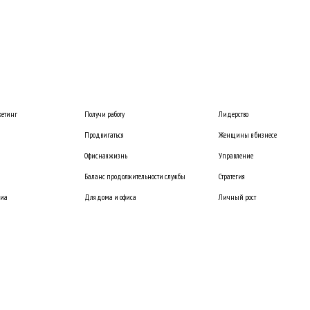
етинг
Получи работу
Лидерство
Продвигаться
Женщины в бизнесе
Офисная жизнь
Управление
Баланс продолжительности службы
Стратегия
диа
Для дома и офиса
Личный рост