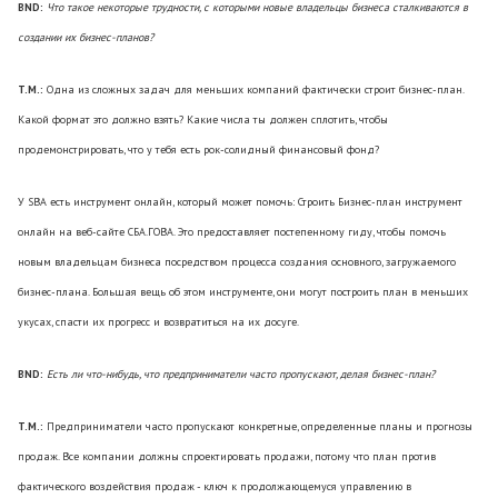
BND:
Что такое некоторые трудности, с которыми новые владельцы бизнеса сталкиваются в
создании их бизнес-планов?
T.M.:
Одна из сложных задач для меньших компаний фактически строит бизнес-план.
Какой формат это должно взять? Какие числа ты должен сплотить, чтобы
продемонстрировать, что у тебя есть рок-солидный финансовый фонд?
У SBA есть инструмент онлайн, который может помочь: Строить Бизнес-план инструмент
онлайн на веб-сайте СБА.ГОВА. Это предоставляет постепенному гиду, чтобы помочь
новым владельцам бизнеса посредством процесса создания основного, загружаемого
бизнес-плана. Большая вещь об этом инструменте, они могут построить план в меньших
укусах, спасти их прогресс и возвратиться на их досуге.
BND:
Есть ли что-нибудь, что предприниматели часто пропускают, делая бизнес-план?
T.M.:
Предприниматели часто пропускают конкретные, определенные планы и прогнозы
продаж. Все компании должны спроектировать продажи, потому что план против
фактического воздействия продаж - ключ к продолжающемуся управлению в