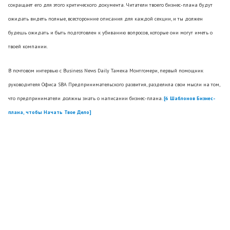
сокращает его для этого критического документа. Читатели твоего бизнес-плана будут
ожидать видеть полные, всесторонние описания для каждой секции, и ты должен
будешь ожидать и быть подготовлен к убиванию вопросов, которые они могут иметь о
твоей компании.
В почтовом интервью с Business News Daily Тамека Монтгомери, первый помощник
руководителя Офиса SBA Предпринимательского развития, разделила свои мысли на том,
что предприниматели должны знать о написании бизнес-плана.
[6 Шаблонов Бизнес-
плана, чтобы Начать Твое Дело]