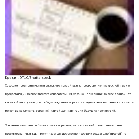
Кредит: DT10/Shutterstock
Хорошие предприниматели знают, что первый шаг к превращению прекрасной идеи в
процветающий бизнес является основательным, хорошо написанным бизнес-планом. Это -
ключевой инструмент для победы над инвесторами и кредиторами на ранних стадиях, и
может даже служить дорожной картой для навигации будущих препятствий.
Основные компоненты бизнес-плана — резюме, маркетинговый план, финансовые
проектирования, и т.д. — могут казаться достаточно простыми создать, но "простой" не