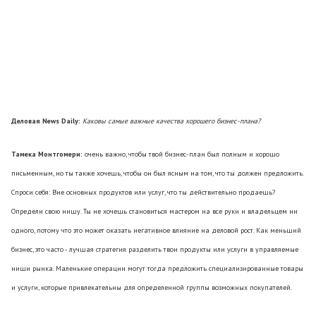
Деловая News Daily:
Каковы самые важные качества хорошего бизнес-плана?
Тамека Монтгомери:
очень важно, чтобы твой бизнес-план был полным и хорошо
письменным, но ты также хочешь, чтобы он был ясным на том, что ты должен предложить.
Спроси себя: Вне основных продуктов или услуг, что ты действительно продаешь?
Определи свою нишу. Ты не хочешь становиться мастером на все руки и владельцем ни
одного, потому что это может оказать негативное влияние на деловой рост. Как меньший
бизнес, это часто - лучшая стратегия разделить твои продукты или услуги в управляемые
ниши рынка. Маленькие операции могут тогда предложить специализированные товары
и услуги, которые привлекательны для определенной группы возможных покупателей.