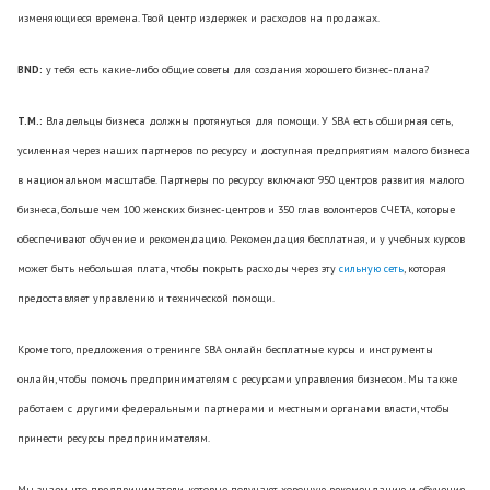
изменяющиеся времена. Твой центр издержек и расходов на продажах.
BND:
у тебя есть какие-либо общие советы для создания хорошего бизнес-плана?
T.M.:
Владельцы бизнеса должны протянуться для помощи. У SBA есть обширная сеть,
усиленная через наших партнеров по ресурсу и доступная предприятиям малого бизнеса
в национальном масштабе. Партнеры по ресурсу включают 950 центров развития малого
бизнеса, больше чем 100 женских бизнес-центров и 350 глав волонтеров СЧЕТА, которые
обеспечивают обучение и рекомендацию. Рекомендация бесплатная, и у учебных курсов
может быть небольшая плата, чтобы покрыть расходы через эту
сильную сеть
, которая
предоставляет управлению и технической помощи.
Кроме того, предложения о тренинге SBA онлайн бесплатные курсы и инструменты
онлайн, чтобы помочь предпринимателям с ресурсами управления бизнесом. Мы также
работаем с другими федеральными партнерами и местными органами власти, чтобы
принести ресурсы предпринимателям.
Мы знаем, что предприниматели, которые получают хорошую рекомендацию и обучение,