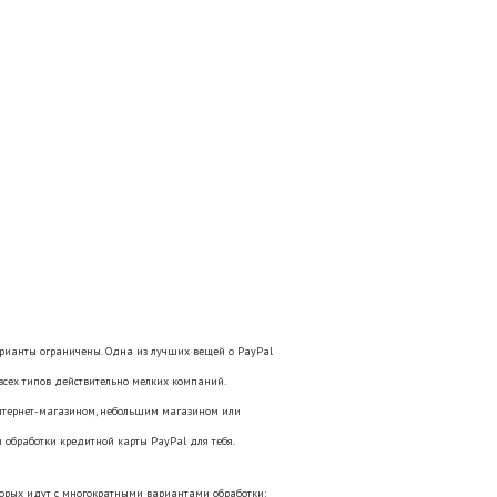
 варианты ограничены. Одна из лучших вещей о PayPal
 всех типов действительно мелких компаний.
интернет-магазином, небольшим магазином или
 обработки кредитной карты PayPal для тебя.
оторых идут с многократными вариантами обработки: