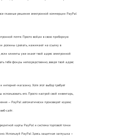
се главные решения электронной коммерции PayPal
ектронной почте. Просто войди в свою приборную
 они должны сделать, нажимают на ссылку в
, если клиенты уже знают твой адрес электронной
лать тебе фонды непосредственно, введя твой адрес
и интернет-магазину. Хотя этот выбор требует
использовать его. Просто настрой свой инвентарь,
нения — PayPal автоматически произведет кодекс
веб-сайт.
редитной карты PayPal и система торговой точки
годно. Используй PayPal Здесь защитная заглушка —