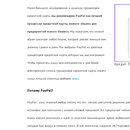
После большого исследования и анализа процессоров
кредитной карты,
мы рекомендуем
PayPal
как лучший
процессор кредитной карты низкого объема для
предприятий малого бизнеса.
Мы полагаем, что низкий
объем означает любой бизнес, который делает меньше чем
дюжину сделок в день. Мы выбрали PayPal из десятков
процессоров кредитной карты, которые мы рассматривали.
Чтобы прочитать нашу всю методологию и для более
Кредит: 
всестороннего списка процессоров кредитной карты, посети
нашу лучшую страницу выборов
здесь
.
Почему PayPal?
PayPal - наш главный выбор, потому что это - легкое, доступное, решение 
остановки для компаний с низкой оптовой продажой. Это предлагает гибкие
очень мелких компаний, и идет со многими экономящими время особенностям
который был вокруг в течение почти 20 лет, компания, гордится 24/7 торговой