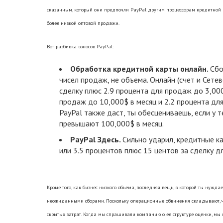
сказанным, который они предпочли PayPal другим процессорам кредитной к
более низкой оптовой продажи.
Вот разбивка взносов PayPal:
Обработка кредитной карты онлайн.
Сбо
чисел продаж, не объема. Онлайн (счет и Сете
сделку плюс 2.9 процента для продаж до 3,000
продаж до 10,000$ в месяц и 2.2 процента дл
PayPal также даст, ты обесцениваешь, если у 
превышают 100,000$ в месяц.
PayPal Здесь.
Сильно ударил, кредитные ка
или 3.5 процентов плюс 15 центов за сделку д
Кроме того, как бизнес низкого объема, последняя вещь, в которой ты нуждае
неожиданными сборами. Поскольку операционные обвинения складывают, что
скрытых затрат. Когда мы спрашивали компанию о ее структуре оценки, мы п