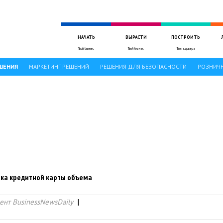
НАЧАТЬ
ВЫРАСТИ
ПОСТРОИТЬ
Твой бизнес
Твой бизнес
Твоя карьера
ШЕНИЯ
МАРКЕТИНГ РЕШЕНИЙ
РЕШЕНИЯ ДЛЯ БЕЗОПАСНОСТИ
РОЗНИЧН
отка кредитной карты объема
ент BusinessNewsDaily