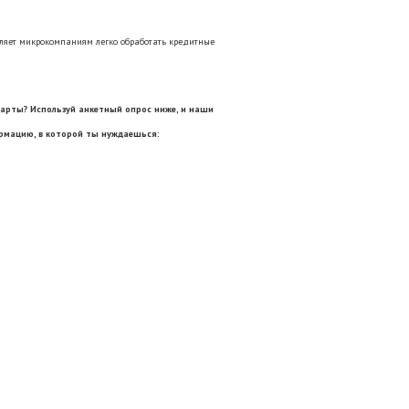
воляет микрокомпаниям легко обработать кредитные
арты? Используй анкетный опрос ниже, и наши
рмацию, в которой ты нуждаешься: