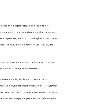
оре кредитной карты, который занимает много
лько или просто не имеешь большого объема продаж,
ые карты сразу же. Это - то, где PayPal может помочь
 и тебе не нужны никакие технические навыки, чтобы
в свою деловую и банковскую информацию. Процесс
ем несколько минут, чтобы закончить.
использовать PayPal. Ты не должен просить
ложные документы, чтобы открыть счет. Ты не должен
мы контроля, также. Независимо от которого метода
 штепселя-и-игры, которое позволяет тебе начать во