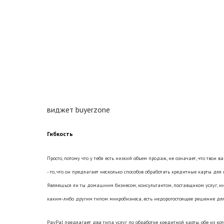
виджет buyerzone
Гибкость
Просто, потому что у тебя есть низкий объем продаж, не означает, что твои
- то, что он предлагает несколько способов обработать кредитные карты для
Являешься ли ты домашним бизнесом, консультантом, поставщиком услуг, 
каким-либо другим типом микробизнеса, есть недорогостоящее решение для
PayPal предлагает два типа услуг по обработке кредитной карты, обе из к