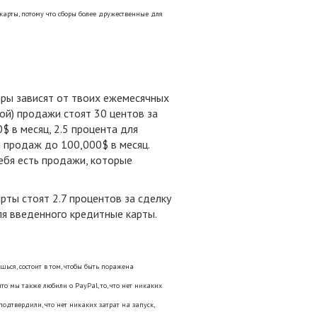
арты, потому что сборы более дружественные для
ры зависят от твоих ежемесячных
вой) продажи стоят 30 центов за
$ в месяц, 2.5 процента для
я продаж до 100,000$ в месяц.
тебя есть продажи, которые
рты стоят 2.7 процентов за сделку
ля введенного кредитные карты.
шься, состоит в том, чтобы быть поражена
 мы также любили о PayPal, то, что нет никаких
одтвердили, что нет никаких затрат на запуск,