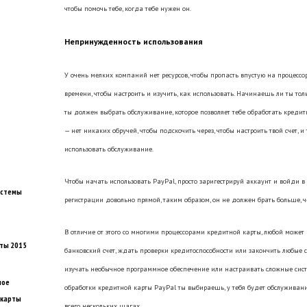
чтобы помочь тебе, когда тебе нужен он.
Непринужденность использования
У очень мелких компаний нет ресурсов, чтобы пропасть впустую на процесс
времени, чтобы настроить и изучить, как использовать. Начинаешь ли ты то
ты должен выбрать обслуживание, которое позволяет тебе обработать кредитн
— нет никаких обручей, чтобы подскочить через, чтобы настроить твой счет,
использовать обслуживание.
Чтобы начать использовать PayPal, просто заригестрируй аккаунт и войди 
истемы
регистрации довольно прямой, таким образом, он не должен брать больше, ч
В отличие от этого со многими процессорами кредитной карты, любой может 
ты 2015
банковский счет, ждать проверки кредитоспособности или закончить любые с
изучать необычное программное обеспечение или настраивать сложные систе
ное
обработки кредитной карты PayPal ты выбираешь, у тебя будет обслуживание
 карты
всего нескольких шагах.