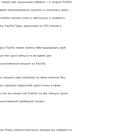
и гнездо для наушников таблетки — и загрузи PayPal
 твоем местоположении кирпича-и-миномета, дома
чески послать счета и квитанции, и позволить
ы. PayPal Здесь доступный на iOS, Android и
рты PayPal может помочь тебе выращивать свой
ьше чем один метод в то же время для
единственный аккаунт на PayPal.
ь продать свои создания на твоих кнопках Buy
тать продажи кредитной карты лично в твоем
ь тот же самый счет PayPal на оба метода, таким
 единственной приборной панели.
ки. Очень мелкие компании, которые мы говорили со