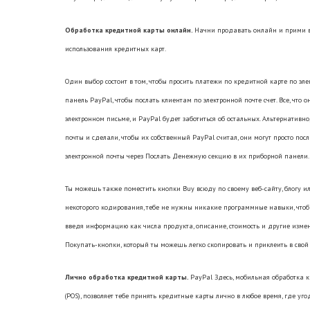
Обработка кредитной карты онлайн.
Начни продавать онлайн и прими в
использования кредитных карт.
Один выбор состоит в том, чтобы просить платежи по кредитной карте по эл
панель PayPal, чтобы послать клиентам по электронной почте счет. Все, что
электронном письме, и PayPal будет заботиться об остальных. Альтернативно
почты и сделали, чтобы их собственный PayPal считал, они могут просто пос
электронной почты через Послать Денежную секцию в их приборной панели.
Ты можешь также поместить кнопки Buy всюду по своему веб-сайту, блогу ил
некоторого кодирования, тебе не нужны никакие программные навыки, чтобы 
введя информацию как числа продукта, описание, стоимость и другие изме
Покупать-кнопки, который ты можешь легко скопировать и приклеить в свой 
Лично обработка кредитной карты.
PayPal Здесь, мобильная обработка к
(POS), позволяет тебе принять кредитные карты лично в любое время, где у