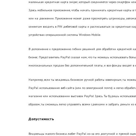
маленькая кредитная карта swiper, который соединяется через смартфон ил
Здесь мобильное приложение, чтобы начать принимать кредитные карты в
или на движении. Приложение может даже просмотреть штрихкоды, автомати
клиентам входить в PIN дебетовой карты и расписываться за кредитные карт
устройствах операционной системы Windows Mobile.
В дополнение к предложению гибких решений для обработки кредитной ка
бизнес. Представитель PayPal сказал нам, что ты можешь использовать бол
многоканальных продаж без дополнительной платы, и все фонды входят в 
Например, если ты владеешь бизнесом ручной работы ювелирным, ты можеш
PayPal использования веб-сайта (или по электронной почте) и легко обрабо
магазине или использовании выставок PayPal Здесь. Ты будешь использоват
образом, ты сможешь легко управлять всеми сделками и забрать деньги из
Допустимость
Владельцы малого бизнеса любят PayPal из-за его доступной и прямой оцен