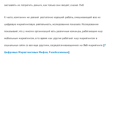
заставлять их потратить деньги, как только они входят, сказал Либ.
К часто, компании не делают достаточно хорошей работы, смешивающей всю их
цифровую маркетинговую деятельность, исследование показало. Исследование
показывает, что у многих организаций есть различные команды, работающие над
мобильным маркетингом, в то время как другие работают над маркетингом в
социальных сетях со все еще другими, сосредотачивающимися на Веб-маркетинге.
[
7
Цифровых Маркетинговых Мифов, Разоблаченных
]