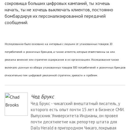
сокровища больших цифровых кампаний, ты хочешь
начать, ты не хочешь выключать клиентов, постоянно
бомбардируя их персонализированной передачей
сообщений.
Исследование было основано на интервью с людьми от упакованных товаров 20
потребителей и розничных брендов, а также агентств, которые ответственны за или
реклама влияния или стратегия содержания в их организациях. Исследование также
включало данные из обзора упакованных товаров 500 потребителей и розничных брендов
относительно тем цифровой рекламной стратегии, зрелости и проблем.
Чед Брукс
Чед Брукс - чикагский внештатный писатель, у
которого есть опыт почти 15 лет в бизнесе СМИ.
Выпускник Университета Индианы, он провел
почти десятилетие как репортер штата для
Daily Herald в пригородном Чикаго, покрывая