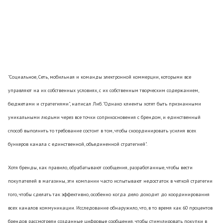
"Социальное, Сеть, мобильная и команды электронной коммерции, которыми все
управляют на их собственных условиях, с их собственным творческим содержанием,
бюджетами и стратегиями", написал Либ. "Однако клиенты хотят быть признанными
уникальными людьми через все точки соприкосновения с брендом, и единственный
способ выполнить то требование состоит в том, чтобы скоординировать усилия всех
бункеров канала с единственной, объединенной стратегией".
Хотя бренды, как правило, обрабатывают сообщения, разработанные, чтобы вести
покупателей в магазины, эти компании часто испытывают недостаток в четкой стратегии
того, чтобы сделать так эффективно, особенно когда дело доходит до координирования
всех каналов коммуникации. Исследование обнаружило, что, в то время как 60 процентов
брендов рассмотрели созданные цифровые сообщения, чтобы стимулировать покупки в