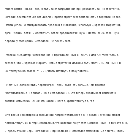
Много компаний, однако, испытывают затруднения при разрабатывании стратегий,
которые действительно больше, чем просто строят осведомленность о торговой марке.
Чтобы успешно стимулировать продажи в магазине, используя цифровой маркетинг,
организации должны обеспечить более предназначенную и персонализированную
передачу сообщений, исследование показывает.
Ребекка Либ, автор исследования и промышленный аналитик для Altimeter Group,
сказала, что цифровые маркетинговые стратегии должны быть местными, личными и
контекстуально релевантными, чтобы потянуть в покупателях.
"'Местный' должен быть пересмотрен, чтобы включать больше, чем простое
местоположение", написал Либ в исследовании. "Это теперь охватывает контекст и
возможность соединения: кто, какой и когда, кроме того туда, где".
В то время как отправка сообщений потребителям, когда они около магазина, может
помочь тянуть их внутри, сообщения, что целевые покупатели, основанные на том, кто они,
и предыдущие меры, которые они приняли, намного более эффективные при том, чтобы