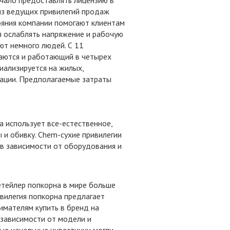
ачало предоставлять лицензию в
из ведущих привилегий продаж
ояния компании помогают клиентам
я ослаблять напряжение и рабочую
ют немного людей. С 11
аются и работающий в четырех
иализируется на жилых,
дации. Предполагаемые затраты
а использует все-естественное,
 и обивку. Chem-сухие привилегии
 в зависимости от оборудования и
етейлер попкорна в мире больше
ивилегия попкорна предлагает
имателям купить в бренд на
 зависимости от модели и