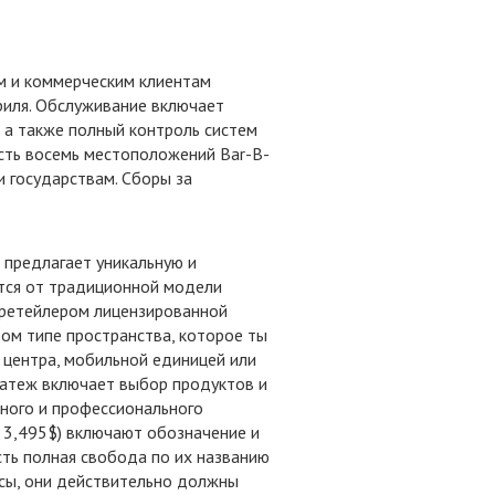
м и коммерческим клиентам
иля. Обслуживание включает
, а также полный контроль систем
есть восемь местоположений Bar-B-
и государствам. Сборы за
предлагает уникальную и
тся от традиционной модели
 ретейлером лицензированной
ом типе пространства, которое ты
о центра, мобильной единицей или
атеж включает выбор продуктов и
ного и профессионального
к 3,495$) включают обозначение и
сть полная свобода по их названию
сы, они действительно должны