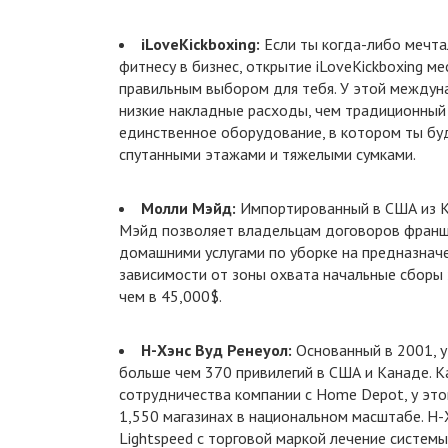
iLoveKickboxing:
Если ты когда-либо мечта
фитнесу в бизнес, открытие iLoveKickboxing 
правильным выбором для тебя. У этой междун
низкие накладные расходы, чем традиционный 
единственное оборудование, в котором ты буд
спутанными этажами и тяжелыми сумками.
Молли Мэйд:
Импортированный в США из К
Мэйд позволяет владельцам договоров франш
домашними услугами по уборке на предназначе
зависимости от зоны охвата начальные сборы
чем в 45,000$.
Н-Хэнс Вуд Ренеуол:
Основанный в 2001, у
больше чем 370 привилегий в США и Канаде. К
сотрудничества компании с Home Depot, у это
1,550 магазинах в национальном масштабе. Н-
Lightspeed с торговой маркой лечение систем