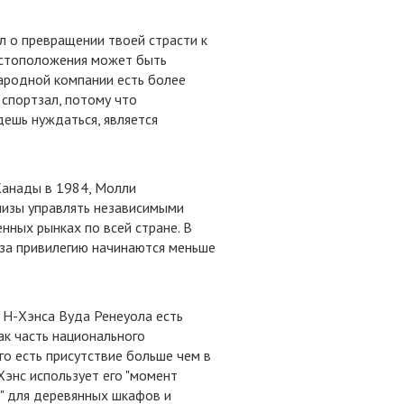
л о превращении твоей страсти к
местоположения может быть
ародной компании есть более
спортзал, потому что
ешь нуждаться, является
анады в 1984, Молли
изы управлять независимыми
нных рынках по всей стране. В
 за привилегию начинаются меньше
 Н-Хэнса Вуда Ренеуола есть
ак часть национального
го есть присутствие больше чем в
Хэнс использует его "момент
ы" для деревянных шкафов и