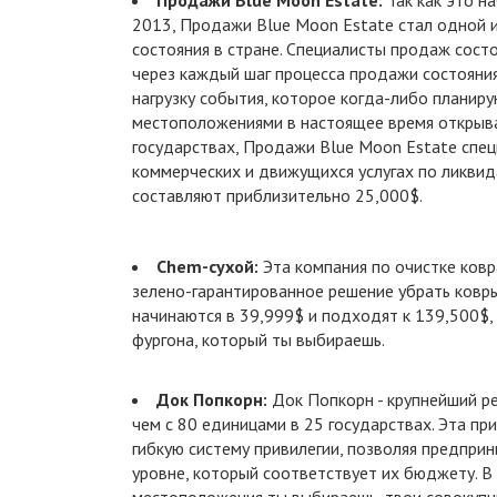
Продажи Blue Moon Estate:
Так как это н
2013, Продажи Blue Moon Estate стал одной 
состояния в стране. Специалисты продаж сост
через каждый шаг процесса продажи состояни
нагрузку события, которое когда-либо планиру
местоположениями в настоящее время открыв
государствах, Продажи Blue Moon Estate спец
коммерческих и движущихся услугах по ликви
составляют приблизительно 25,000$.
Chem-сухой:
Эта компания по очистке ковр
зелено-гарантированное решение убрать ковры
начинаются в 39,999$ и подходят к 139,500$,
фургона, который ты выбираешь.
Док Попкорн:
Док Попкорн - крупнейший р
чем с 80 единицами в 25 государствах. Эта пр
гибкую систему привилегии, позволяя предприн
уровне, который соответствует их бюджету. В