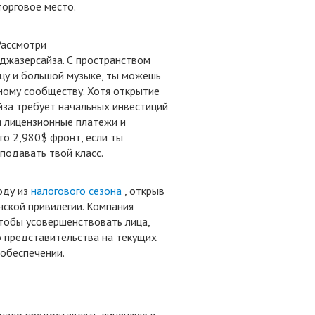
торговое место.
Рассмотри
джазерсайза. С пространством
нцу и большой музыке, ты можешь
ному сообществу. Хотя открытие
йза требует начальных инвестиций
 лицензионные платежи и
го 2,980$ фронт, если ты
подавать твой класс.
оду из
налогового сезона
, открыв
ской привилегии. Компания
тобы усовершенствовать лица,
 представительства на текущих
 обеспечении.