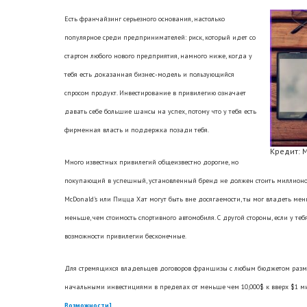
Есть франчайзинг серьезного основания, настолько
популярное среди предпринимателей: риск, который идет со
стартом любого нового предприятия, намного ниже, когда у
тебя есть доказанная бизнес-модель и пользующийся
спросом продукт. Инвестирование в привилегию означает
давать себе большие шансы на успех, потому что у тебя есть
фирменная власть и поддержка позади тебя.
Кредит: M
Много известных привилегий общеизвестно дорогие, но
покупающий в успешный, установленный бренд не должен стоить миллионов,
McDonald's или Пицца Хат могут быть вне досягаемости, ты мог владеть ме
меньше, чем стоимость спортивного автомобиля. С другой стороны, если у т
возможности привилегии бесконечные.
Для стремящихся владельцев договоров франшизы с любым бюджетом разм
начальными инвестициями в пределах от меньше чем 10,000$ к вверх $1 м
Возможности]