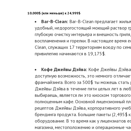
10,000$ (или меньше) к 24,999$
Bar-B-Clean:
Bar-B-Clean предлагает жилы
удобный, недорогостоящий моющий раствор гр
глубокую очистку интерьера и внешность гриля
воспламенения и горелки. В настоящее время 
Clean, служащих 17 территориям всюду по сем
привилегию начинаются в 19,175$.
Кофе Джейвы Дэйва:
Кофе Джейвы Дэйва 
доступную возможность, это немного отличае
франчайзинга. Всего за 500$ ты можешь стать
Джейвы Дэйва в течение пяти целых лет в люб
выбираешь, является ли это киоском торговог
полноценным кафе. Основной лицензионный пл
рецептов Джейвы Дэйва, корпоративного учеб
брендинга продукта. Большие пакеты (2,495$ 
оборудование. В то время как у лицензиатов е
магазина, местоположению и операционные ча