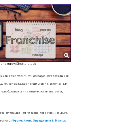
anczurov/Shutterstock
 или даже сотен тысяч, долларов. Хотя бренды как
ньшим, но так же, как прибыльной привилегией для
ебя есть большая сумма жидких наличных денег,
ера вот больше чем 40 вариантов с минимальными
иллиона.
[Франчайзинг: Определение & Главные