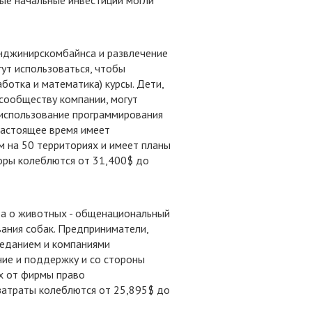
ые начальные инвестиции могли
Энджинирскомбайнса и развлечение
ут использоваться, чтобы
ботка и математика) курсы. Дети,
сообществу компании, могут
и использование программирования
 настоящее время имеет
м на 50 территориях и имеет планы
боры колеблются от 31,400$ до
та о животных - общенациональный
вания собак. Предприниматели,
еданием и компаниями
ние и поддержку и со стороны
их от фирмы право
затраты колеблются от 25,895$ до