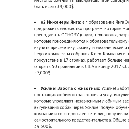
местоположения ты выбираешь, твои совокупн
быть всего 39,000$.
e2
Инженеры Янга:
e ² образование Янга 
предложить множество программ, которые мог
преподавать ОСНОВУ (наука, технология, разра
которые присоединяются к образовательному 
изучить арифметику, физику, и механический 
Lego и комплекты собрания K'nex. Компания в
присутствие в 17 странах, работает больше че
открыть 50 привилегий в США к концу 2017. С
47,000$.
Усилие! Забота о животных:
Усилие! Забо
поставщик любимого заседания и услуг выгули
которые управляют независимым любимым зас
выгуливания собак через Усилие! получи обуче
компании и со стороны ее сети лиц, получивш
самостоятельного представительства. Общие 
39,500$.