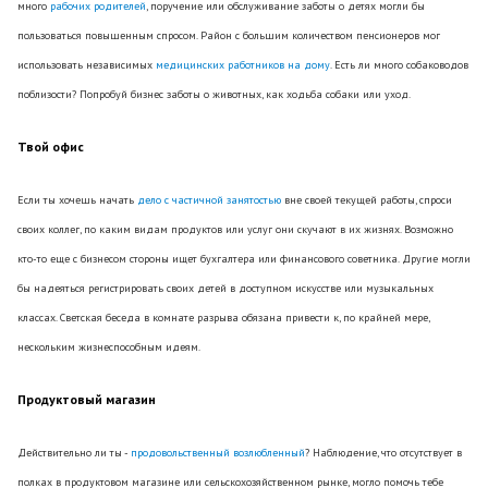
много
рабочих родителей
, поручение или обслуживание заботы о детях могли бы
пользоваться повышенным спросом. Район с большим количеством пенсионеров мог
использовать независимых
медицинских работников на дому
. Есть ли много собаководов
поблизости? Попробуй бизнес заботы о животных, как ходьба собаки или уход.
Твой офис
Если ты хочешь начать
дело с частичной занятостью
вне своей текущей работы, спроси
своих коллег, по каким видам продуктов или услуг они скучают в их жизнях. Возможно
кто-то еще с бизнесом стороны ищет бухгалтера или финансового советника. Другие могли
бы надеяться регистрировать своих детей в доступном искусстве или музыкальных
классах. Светская беседа в комнате разрыва обязана привести к, по крайней мере,
нескольким жизнеспособным идеям.
Продуктовый магазин
Действительно ли ты -
продовольственный возлюбленный
? Наблюдение, что отсутствует в
полках в продуктовом магазине или сельскохозяйственном рынке, могло помочь тебе