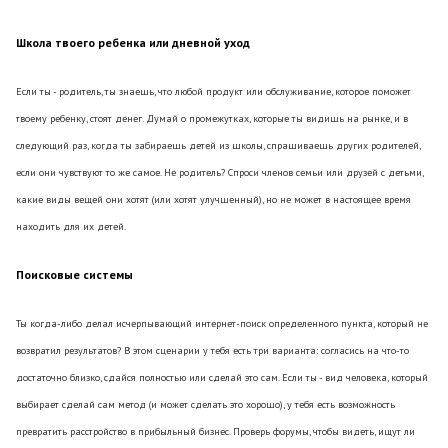
Школа твоего ребенка или дневной уход
Если ты - родитель, ты знаешь, что любой продукт или обслуживание, которое поможет
твоему ребенку, стоят денег. Думай о промежутках, которые ты видишь на рынке, и в
следующий раз, когда ты забираешь детей из школы, спрашиваешь других родителей,
если они чувствуют то же самое. Не родитель? Спроси членов семьи или друзей с детьми,
какие виды вещей они хотят (или хотят улучшенный), но не может в настоящее время
находить для их детей.
Поисковые системы
Ты когда-либо делал исчерпывающий интернет-поиск определенного пункта, который не
возвратил результатов? В этом сценарии у тебя есть три варианта: согласись на что-то
достаточно близко, сдайся полностью или сделай это сам. Если ты - вид человека, который
выбирает сделай сам метод (и может сделать это хорошо), у тебя есть возможность
превратить расстройство в прибыльный бизнес. Проверь форумы, чтобы видеть, ищут ли