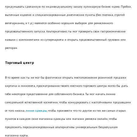
придумывать сделанную по индивидуальному заказу кулинарную бизнес-идею. Пробки,
выпечные изделия и специализированные диетические пункты (без глютена, строгий
вегетарианец, и т.д.) являются особенно хорошим выбором для ремесленного
продовольственного запуска. Альтернативно, ты мог проверить свои гастрономические
навыки с компонентами из супермаркета и открыть продовольственный грузовик или
ресторан.
Торговый центр
В то время как ты не мог бы фактически открыть местоположение розничной продажи
кирпича-и-миномета, просматривание твоего местного торгового центра могло бы дать
тебе некоторое представление для собственного бизнеса. Ты мог начать линию
самодельной естественной косметики, чтобы конкурировать с настойчивыми продавцами
от того киоска,
линия одежды
, чтобы произвести что-то другое из тех же самых старых
пунктов в каждом окне магазина одежды или магазин ремесла онлайн, чтобы
предложить персонализированные альтернативы универсальным безделушкам
магазина карты.