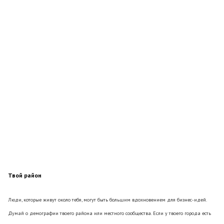
Твой район
Люди, которые живут около тебя, могут быть большим вдохновением для бизнес-идей.
Думай о демографии твоего района или местного сообщества. Если у твоего города есть