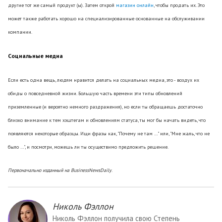
другие тот же самый продукт (ы). Затем открой
магазин онлайн
, чтобы продать их. Это
может также работать хорошо на специализированные основанные на обслуживании
компании.
Социальные медиа
Если есть одна вещь, людям нравится делать на социальных медиа, это - воздух их
обиды о повседневной жизни. Большую часть времени эти типы обновлений
приземленные (и вероятно немного раздражения), но если ты обращаешь достаточно
близко внимание к тем хэштегам и обновлениям статуса, ты мог бы начать видеть, что
появляются некоторые образцы. Ищи фразы как, "Почему не там …" или, "Мне жаль, что не
было …", и посмотри, можешь ли ты осуществимо предложить решение.
Первоначально изданный на BusinessNewsDaily
.
Николь Фэллон
Николь Фэллон получила свою Степень