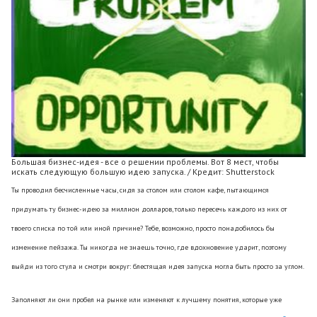
Большая бизнес-идея - все о решении проблемы. Вот 8 мест, чтобы
искать следующую большую идею запуска. / Кредит: Shutterstock
Ты проводил бесчисленные часы, сидя за столом или столом кафе, пытающимся
придумать ту бизнес-идею за миллион долларов, только пересечь каждого из них от
твоего списка по той или иной причине? Тебе, возможно, просто понадобилось бы
изменение пейзажа. Ты никогда не знаешь точно, где вдохновение ударит, поэтому
выйди из того стула и смотри вокруг: блестящая идея запуска могла быть просто за углом.
Заполняют ли они пробел на рынке или изменяют к лучшему понятия, которые уже