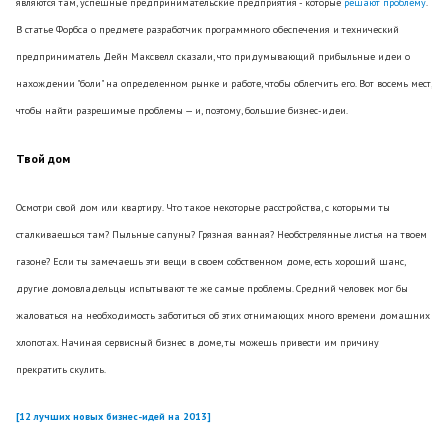
являются там, успешные предпринимательские предприятия - которые
решают проблему
.
В статье Форбса о предмете разработчик программного обеспечения и технический
предприниматель Дейн Максвелл сказали, что придумывающий прибыльные идеи о
нахождении "боли" на определенном рынке и работе, чтобы облегчить его. Вот восемь мест,
чтобы найти разрешимые проблемы — и, поэтому, большие бизнес-идеи.
Твой дом
Осмотри свой дом или квартиру. Что такое некоторые расстройства, с которыми ты
сталкиваешься там? Пыльные сапуны? Грязная ванная? Необстрелянные листья на твоем
газоне? Если ты замечаешь эти вещи в своем собственном доме, есть хороший шанс,
другие домовладельцы испытывают те же самые проблемы. Средний человек мог бы
жаловаться на необходимость заботиться об этих отнимающих много времени домашних
хлопотах. Начиная сервисный бизнес в доме, ты можешь привести им причину
прекратить скулить.
[12 лучших новых бизнес-идей на 2013]