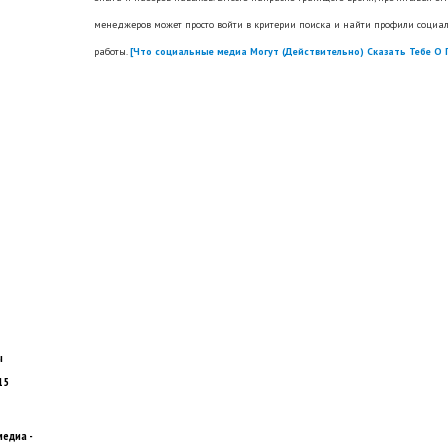
менеджеров может просто войти в критерии поиска и найти профили социал
работы.
[Что социальные медиа Могут (Действительно) Сказать Тебе О
ы
15
едиа -