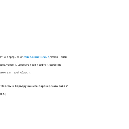
оятно, перерывают
социальные медиа
, чтобы найти
ров, уверены держать твои профили, особенно
ытом для твоей области.
и
"Классы и Карьеру
нашего партнерского сайта
"
ебя.]