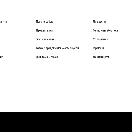
етинг
Получи работу
Лидерство
Продвигаться
Женщины в бизнесе
Офисная жизнь
Управление
Баланс продолжительности службы
Стратегия
диа
Для дома и офиса
Личный рост