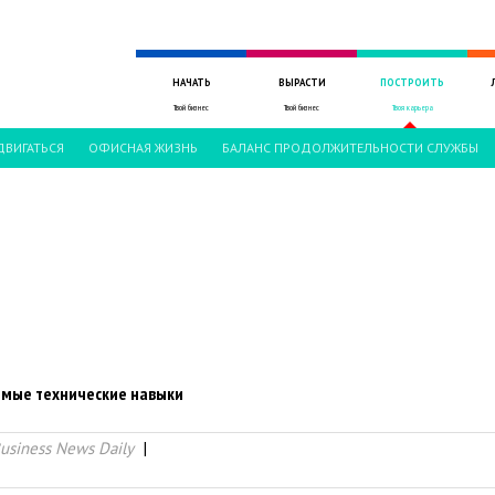
НАЧАТЬ
ВЫРАСТИ
ПОСТРОИТЬ
Твой бизнес
Твой бизнес
Твоя карьера
ВИГАТЬСЯ
ОФИСНАЯ ЖИЗНЬ
БАЛАНС ПРОДОЛЖИТЕЛЬНОСТИ СЛУЖБЫ
емые технические навыки
usiness News Daily