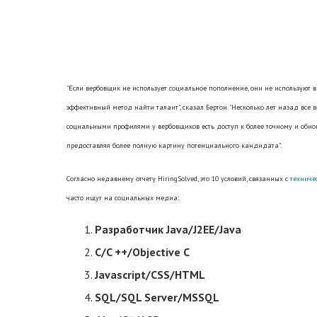
"Если вербовщик не использует социальное пополнение, они не используют 
эффективный метод найти талант", сказал Бертон. "Несколько лет назад все
социальными профилями у вербовщиков есть доступ к более точному и обно
предоставляя более полную картину потенциального кандидата".
Согласно недавнему отчету HiringSolved, это 10 условий, связанных с
техниче
часто ищут на социальных медиа:
Разработчик Java/J2EE/Java
C/C ++/Objective C
Javascript/CSS/HTML
SQL/SQL Server/MSSQL