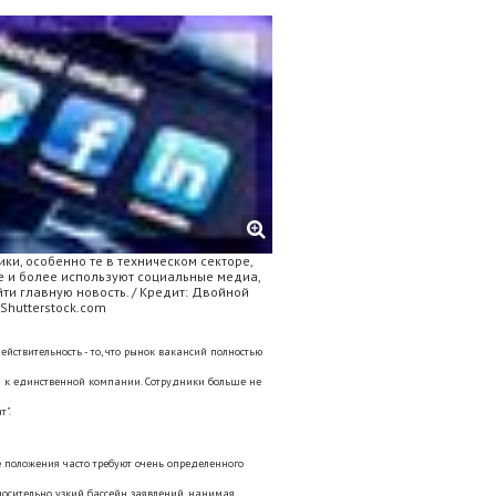
ки, особенно те в техническом секторе,
е и более используют социальные медиа,
йти главную новость. / Кредит: Двойной
Shutterstock.com
йствительность - то, что рынок вакансий полностью
ти к единственной компании. Сотрудники больше не
т".
е положения часто требуют очень определенного
носительно узкий бассейн заявлений, нанимая