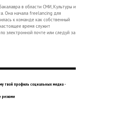
бакалавра в области СМИ, Культуры и
. Она начала freelancing для
нилась к команде как собственный
 настоящее время служит
по электронной почте или следуй за
му твой профиль социальных медиа -
е резюме