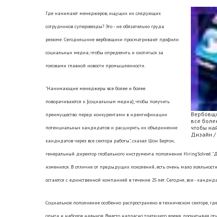
Где нанимают менеджеров, ищущих их следующих
сотрудников суперзвезды? Это - не обязательно груда
резюме: Сегодняшние вербовщики просматривают профили
социальных медиа, чтобы определить и охотиться за
головами главной новости промышленности.
"Нанимающие менеджеры все более и более
поворачиваются к [социальным медиа], чтобы получить
Вербовщи
преимущество перед конкурентами в идентификации
все боле
чтобы на
потенциальных кандидатов и расширить их объединение
Дизайн / 
кандидатов через все сектора работы", сказал Шон Бертон,
генеральный директор глобального инструмента пополнения HiringSolved. "Де
изменился. В отличие от предыдущих поколений, есть очень мало лояльнос
остаются с единственной компанией в течение 25 лет. Сегодня, все - кандида
Социальное пополнение особенно распространено в техническом секторе, гд
опыта и наборов навыков. Вместо напрасно тратящего время, прочитывая от