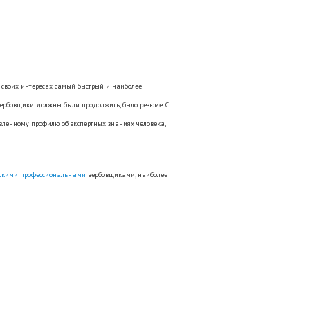
в своих интересах самый быстрый и наиболее
 вербовщики должны были продолжить, было резюме. С
вленному профилю об экспертных знаниях человека,
скими профессиональными
вербовщиками, наиболее