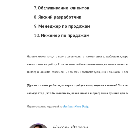
Обслуживание клиентов
Явский разработчик
Менеджер по продажам
Инженер по продажам
Независимо от того, что промышленность ты находишься в, вербовщики, вер
кандидатов на работу. Если ты хочешь быть замеченным, нанимая менедже
Твиттер и LinkedIn, современный со всеми соответствующими навыками и оп
[Думая о смене работы, которая требует возвращения к школе? Посет
калькулятор
, чтобы выяснить, какая школа и программа лучшие для т
Первоначально изданный на
Business News Daily.
Николь Фэллон