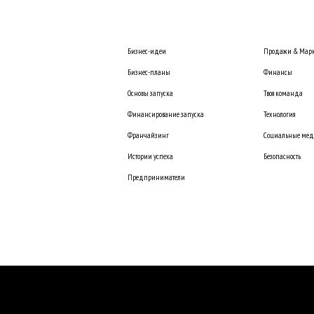
Бизнес-идеи
Продажи & Марк
Бизнес-планы
Финансы
Основы запуска
Твоя команда
Финансирование запуска
Технология
Франчайзинг
Социальные ме
Истории успеха
Безопасность
Предприниматели