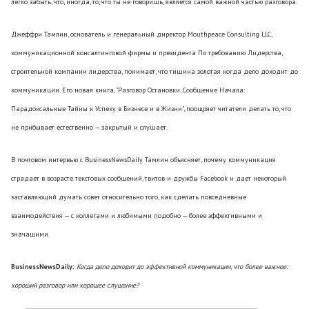
легко забыть, что, иногда, то, что ты не говоришь, является самой важной частью разговора.
Джеффри Тамлин, основатель и генеральный директор Mouthpeace Consulting LLC,
коммуникационной консалтинговой фирмы и президента По требованию Лидерства,
строительной компании лидерства, понимает, что тишина золотая когда дело доходит до
коммуникации. Его новая книга, "Разговор Остановки, Сообщение Начала:
Парадоксальные Тайны к Успеху в Бизнесе и в Жизни", поощряет читатели делать то, что
не прибывает естественно — закрытый и слушает.
В почтовом интервью с BusinessNewsDaily Тамлин объясняет, почему коммуникация
страдает в возрасте текстовых сообщений, твитов и дружбы Facebook и дает некоторый
заставляющий думать совет относительно того, как сделать повседневные
взаимодействия — с коллегами и любимыми подобно — более эффективными и
значащими.
BusinessNewsDaily:
Когда дело доходит до эффективной коммуникации, что более важное:
хороший разговор или хорошее слушание?