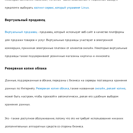
предпочти выбирать
хостинг-сервис, который управляет Linux
.
Виртуальный продавец
Виртуальный продавец
- продавец, который использует веб-сайт в качестве платформы
для продажи товаров и услуг. Виртуальные продавцы участвуют в электронной
коммерции, принимая электронные платежи от клиентов онлайн. Некоторые виртуальные
продавцы также поддерживают розничные магазины кирпича-и-миномета.
Резервная копия облака
Данные, поддержанные в облаке, переданы с бизнеса на серверы поставщика хранения
данных по Интернету.
Резервная копия облака
, также названная
онлайн, делает копию
,
может быть настроен, чтобы произойти автоматически, делая его удобным выбором
хранения данных.
Это - также доступное обслуживание, потому что это не требует использования никаких
дополнительных аппаратных средств со стороны бизнеса.