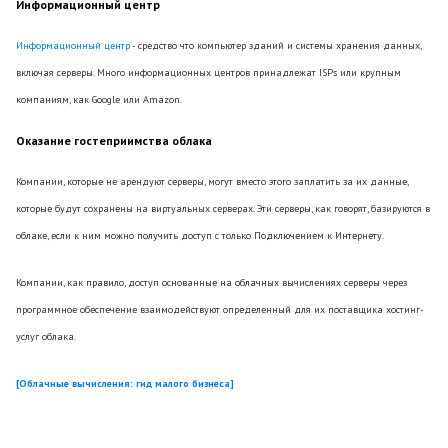
Информационный центр
Информационный центр
- средство что компьютер зданий и системы хранения данных,
включая серверы. Много информационных центров принадлежат ISPs или крупным
компаниям, как Google или Amazon.
Оказание гостеприимства облака
Компании, которые не арендуют серверы, могут вместо этого заплатить за их данные,
которые будут сохранены на виртуальных серверах. Эти серверы, как говорят, базируются в
облаке, если к ним можно получить доступ с только Подключением к Интернету.
Компании, как правило, доступ основанные на облачных вычислениях серверы через
программное обеспечение взаимодействуют определенный для их поставщика хостинг-
услуг облака.
[Облачные вычисления: гид малого бизнеса]