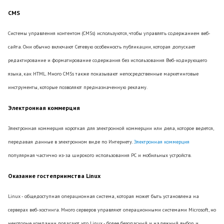
CMS
Системы управления контентом (CMSs) используются, чтобы управлять содержанием веб-
сайта. Они обычно включают Сетевую особенность публикации, которая допускает
редактирование и форматирование содержания без использования Веб-кодирующего
языка, как HTML. Много CMSs также показывают непосредственные маркетинговые
инструменты, которые позволяют предназначенную рекламу.
Электронная коммерция
Электронная коммерция короткая для электронной коммерции или дела, которое ведется,
передавая данные в электронном виде по Интернету.
Электронная коммерция
популярная частично из-за широкого использования PC и мобильных устройств.
Оказание гостеприимства Linux
Linux - общедоступная операционная система, которая может быть установлена на
серверах веб-хостинга. Много серверов управляют операционными системами Microsoft, но
некоторые компании полагают, что Linux - более безопасный и надежный выбор, и