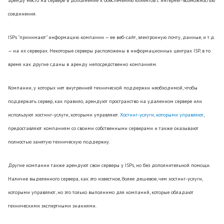
аренду место на сервере в дополнение к обеспечению клиентов с интернет-возможностью
соединения.
ISPs "принимают" информацию компании — ее веб-сайт, электронную почту, данные, и т.д.
— на их серверах. Некоторые серверы расположены в информационных центрах ISP, в то
время как другие сданы в аренду непосредственно компаниям.
Компании, у которых нет внутренней технической поддержки необходимой, чтобы
поддержать сервер, как правило, арендуют пространство на удаленном сервере или
используют хостинг-услуги, которыми управляют.
Хостинг-услуги, которыми управляют
,
предоставляют компаниям со своими собственными серверами и также оказывают
полностью занятую техническую поддержку.
Другие компании также арендуют свои серверы у ISPs, но без дополнительной помощи.
Наличие выделенного сервера, как это известное, более дешевое, чем хостинг-услуги,
которыми управляют, но это только выполнимо для компаний, которые обладают
техническими экспертными знаниями.