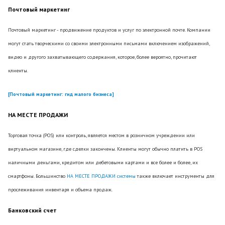
Почтовый маркетинг
Почтовый маркетинг - продвижение продуктов и услуг по электронной почте. Компании
могут стать творческими со своими электронными письмами включением изображений,
видео и другого захватывающего содержания, которое, более вероятно, прочитают
клиенты.
[Почтовый маркетинг: гид малого бизнеса]
НА МЕСТЕ ПРОДАЖИ
Торговая точка (POS) или контроль, является местом в розничном учреждении или
виртуальном магазине, где сделки закончены. Клиенты могут обычно платить в POS
наличными деньгами, кредитом или дебетовыми картами и все более и более, их
смартфоны. Большинство
НА МЕСТЕ ПРОДАЖИ системы
также включает инструменты для
прослеживания инвентаря и объема продаж.
Банковский счет