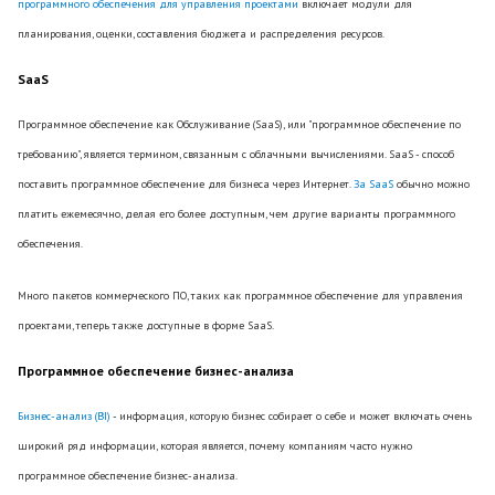
программного обеспечения для управления проектами
включает модули для
планирования, оценки, составления бюджета и распределения ресурсов.
SaaS
Программное обеспечение как Обслуживание (SaaS), или "программное обеспечение по
требованию", является термином, связанным с облачными вычислениями. SaaS - способ
поставить программное обеспечение для бизнеса через Интернет.
За SaaS
обычно можно
платить ежемесячно, делая его более доступным, чем другие варианты программного
обеспечения.
Много пакетов коммерческого ПО, таких как программное обеспечение для управления
проектами, теперь также доступные в форме SaaS.
Программное обеспечение бизнес-анализа
Бизнес-анализ (BI)
- информация, которую бизнес собирает о себе и может включать очень
широкий ряд информации, которая является, почему компаниям часто нужно
программное обеспечение бизнес-анализа.