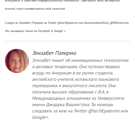
отношений и действия информационных технологий - две общих зоны экспертных
знаний, часто подвергаемых этой практике.
Следуй за Элизабет Пэлермо на Twitter @techEpalermo или BusinessNewsDaily @BNDarticles.
Мы находимся также на Facebook & Google +.
Элизабет Пэлермо
Элизабет пишет об инновационных технологиях
и деловых тенденциях. Она путешествовала
всюду по Америкам в ее ролях студента,
английского учителя, испанского языкового
переводчика и внештатного писателя. Она
получила высшее образование с B.A. в
Международных отношениях из Университета
имени Джорджа Вашингтона. Ты можешь
следовать за нею
на
Twitter @techEpalermo
или
Google+.